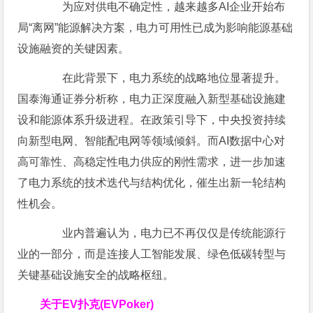
为应对供电不确定性，越来越多AI企业开始布
局“离网”能源解决方案，电力可用性已成为影响能源基础
设施融资的关键因素。
在此背景下，电力系统的战略地位显著提升。
国泰海通证券分析称，电力正深度融入新型基础设施建
设和能源体系升级进程。在政策引导下，中央投资持续
向新型电网、智能配电网等领域倾斜。而AI数据中心对
高可靠性、高稳定性电力供应的刚性需求，进一步加速
了电力系统的技术迭代与结构优化，催生出新一轮结构
性机会。
业内普遍认为，电力已不再仅仅是传统能源行
业的一部分，而是连接人工智能发展、绿色低碳转型与
关键基础设施安全的战略枢纽。
关于
EV扑克(EVPoker)