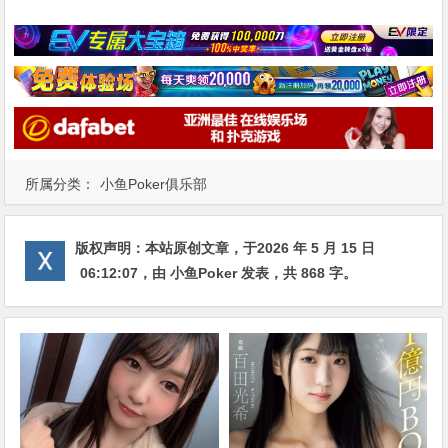
所属分类：
小鱼Poker俱乐部
版权声明：
本站原创文章，于2026 年 5 月 15 日
06:12:07
，由
小鱼Poker
发表，共 868 字。