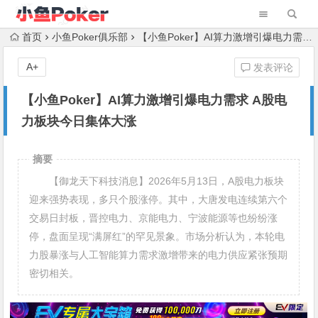
首页
小鱼Poker俱乐部
【小鱼Poker】AI算力激增引爆电力需求 A股电力板块今日集体大涨
A+
发表评论
【小鱼Poker】AI算力激增引爆电力需求 A股电
力板块今日集体大涨
摘要
【御龙天下科技消息】2026年5月13日，A股电力板块
迎来强势表现，多只个股涨停。其中，大唐发电连续第六个
交易日封板，晋控电力、京能电力、宁波能源等也纷纷涨
停，盘面呈现“满屏红”的罕见景象。市场分析认为，本轮电
力股暴涨与人工智能算力需求激增带来的电力供应紧张预期
密切相关。