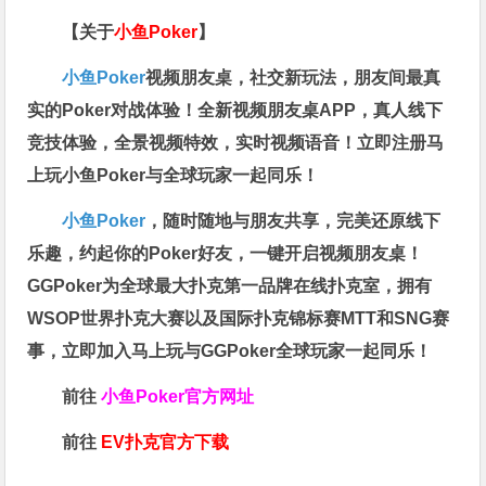
【关于
小鱼Poker
】
小鱼Poker
视频朋友桌，社交新玩法，朋友间最真
实的Poker对战体验！全新视频朋友桌APP，真人线下
竞技体验，全景视频特效，实时视频语音！立即注册马
上玩小鱼Poker与全球玩家一起同乐！
小鱼Poker
，随时随地与朋友共享，完美还原线下
乐趣，约起你的Poker好友，一键开启视频朋友桌！
GGPoker为全球最大扑克第一品牌在线扑克室，拥有
WSOP世界扑克大赛以及国际扑克锦标赛MTT和SNG赛
事，立即加入马上玩与GGPoker全球玩家一起同乐！
前往
小鱼Poker官方网址
前往
EV扑克官方下载