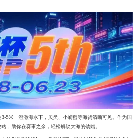
3-5米，澄澈海水下，贝类、小螃蟹等海货清晰可见。作为国
攻略，助你在赛事之余，轻松解锁大海的馈赠。