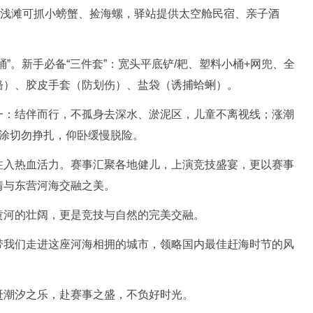
旁浅滩可抓小螃蟹、捡海螺，驿站提供太空舱民宿、亲子酒
”。新手必备“三件套”：宽头平底铲/耙、塑料小桶+网兜、全
硌）、胶皮手套（防划伤）、盐袋（诱捕蛤蜊）。
一：结伴而行，不孤身去深水、淤泥区，儿童不离视线；涨潮
滩涂切勿挣扎，仰卧缓慢脱险。
注入热血活力。赛事汇聚各地健儿，上演竞技盛宴，更以赛事
情与东营河海交融之美。
黄河的壮阔，更是竞技与自然的完美交融。
带我们走进这座河海相拥的城市，领略国内最佳赶海时节的风
赶潮汐之乐，赴赛事之盛，不负好时光。