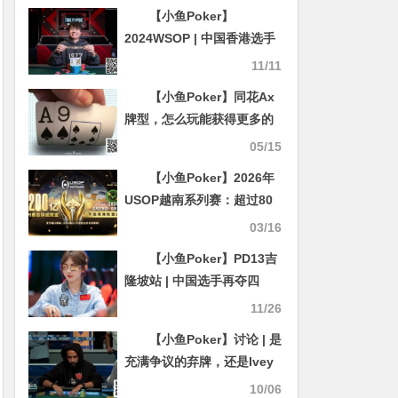
日红龙杯团队赛上演极限翻
【小鱼Poker】
盘大戏
2024WSOP | 中国香港选手
刘永宝赛事#77夺冠！罗曦
11/11
湘获季军
【小鱼Poker】同花Ax
牌型，怎么玩能获得更多的
价值！
05/15
【小鱼Poker】2026年
USOP越南系列赛：超过80
场赛事，巨额保底奖池，顶
03/16
级扑克盛宴！
【小鱼Poker】PD13吉
隆坡站 | 中国选手再夺四
冠！QQPK战队陈雄淘汰队
11/26
友魏国梁进入超级豪客赛FT
【小鱼Poker】讨论 | 是
充满争议的弃牌，还是Ivey
再次封神？
10/06