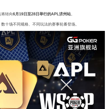
点将转向
6
月
19
日至
28
日举行的
APL
济州站
。
，数十场不同规格、不同玩法的赛事轮番登场。