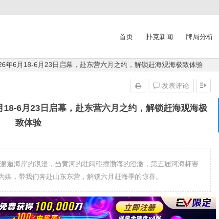
首页
扑克新闻
牌局分析
026年6月18-6月23日启幕，赴东营六月之约，解锁赶海观海极致体验
发表评论
6月18-6月23日启幕，赴东营六月之约，解锁赶海观海极
致体验
竞技的激情邂逅海岸的浪漫，当黄河的壮阔碰撞渤海的澄澈，第五届河海杯赛
以体育为媒，带我们奔赴山东东营，解锁六月赶海季的惊喜。