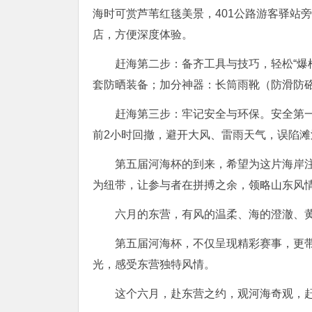
海时可赏芦苇红毯美景，401公路游客驿站
店，方便深度体验。
赶海第二步：备齐工具与技巧，轻松“爆桶
套防晒装备；加分神器：长筒雨靴（防滑防
赶海第三步：牢记安全与环保。安全第
前2小时回撤，避开大风、雷雨天气，误陷
第五届河海杯的到来，希望为这片海岸
为纽带，让参与者在拼搏之余，领略山东风
六月的东营，有风的温柔、海的澄澈、
第五届河海杯，不仅呈现精彩赛事，更
光，感受东营独特风情。
这个六月，赴东营之约，观河海奇观，