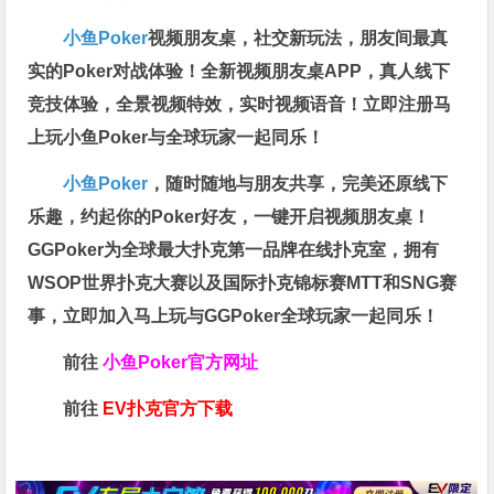
小鱼Poker
视频朋友桌，社交新玩法，朋友间最真
实的Poker对战体验！全新视频朋友桌APP，真人线下
竞技体验，全景视频特效，实时视频语音！立即注册马
上玩小鱼Poker与全球玩家一起同乐！
小鱼Poker
，随时随地与朋友共享，完美还原线下
乐趣，约起你的Poker好友，一键开启视频朋友桌！
GGPoker为全球最大扑克第一品牌在线扑克室，拥有
WSOP世界扑克大赛以及国际扑克锦标赛MTT和SNG赛
事，立即加入马上玩与GGPoker全球玩家一起同乐！
前往
小鱼Poker官方网址
前往
EV扑克官方下载