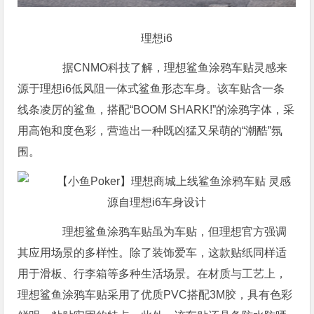
理想i6
据CNMO科技了解，理想鲨鱼涂鸦车贴灵感来
源于理想i6低风阻一体式鲨鱼形态车身。该车贴含一条
线条凌厉的鲨鱼，搭配“BOOM SHARK!”的涂鸦字体，采
用高饱和度色彩，营造出一种既凶猛又呆萌的“潮酷”氛
围。
理想鲨鱼涂鸦车贴虽为车贴，但理想官方强调
其应用场景的多样性。除了装饰爱车，这款贴纸同样适
用于滑板、行李箱等多种生活场景。在材质与工艺上，
理想鲨鱼涂鸦车贴采用了优质PVC搭配3M胶，具有色彩