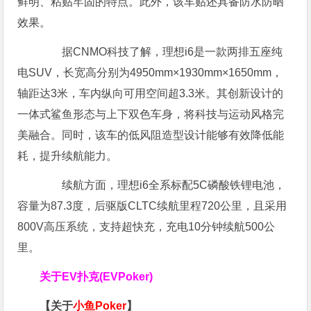
鲜明、粘贴牢固的特点。此外，该车贴还具备防水防晒
效果。
据CNMO科技了解，理想i6是一款两排五座纯
电SUV，长宽高分别为4950mm×1930mm×1650mm，
轴距达3米，车内纵向可用空间超3.3米。其创新设计的
一体式鲨鱼形态与上下双色车身，将科技与运动风格完
美融合。同时，该车的低风阻造型设计能够有效降低能
耗，提升续航能力。
续航方面，理想i6全系标配5C磷酸铁锂电池，
容量为87.3度，后驱版CLTC续航里程720公里，且采用
800V高压系统，支持超快充，充电10分钟续航500公
里。
关于
EV扑克(EVPoker)
【关于
小鱼Poker
】