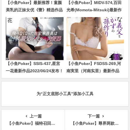
【小鱼Poker】最新推荐！童颜
【小鱼Poker】MIDV-574,百田
美乳的正妹女优《蕾》精选作品
光希(Momota-Mitsuki)最新作
介绍……
品2024/01/02发布！
【小鱼Poker】SSIS-437,星宫
【小鱼Poker】FSDSS-269,河
一花最新作品2022/06/24发布！
南実里（河南实里）最新作品
2021-08-26发布！
为“正文底部小工具”添加小工具
上一篇
下一篇
【小鱼Poker】福特召回超2.1万辆汽车 涉及Puma、Focus多款车型
【小鱼Poker】尊界两款新车亮相工信部：S800 Grand Design和V800