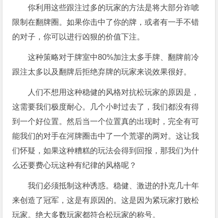
你利用这些跟注过多的玩家的方法是将大部分诈唬
限制在翻牌圈。如果你击中了你的牌，或者有一手不错
的对子，你可以进行凶狠的价值下注。
这种策略对于牌室中80%加注太多手牌、翻牌前冷
跟注太多以及翻牌后拒绝弃牌的玩家来说效果很好。
人们不想用这种稳健的风格对抗松玩家的原因是，
这需要我们极度耐心。几个小时过去了，我们都没有得
到一个好位置。然后当一个位置真的出现时，完全有可
能我们的对手在河牌圈击中了一个荒谬的两对。这让我
们怀疑，如果这种糟糕的玩法会得到回报，那我们为什
么还要费心玩这种有纪律的风格呢？
我们必须抵制这种诱惑。稳健、激进的扑克几十年
来创造了冠军，这是有原因的。这是因为紧玩家打败松
玩家。绝大多数玩家都符合松玩家的称号。