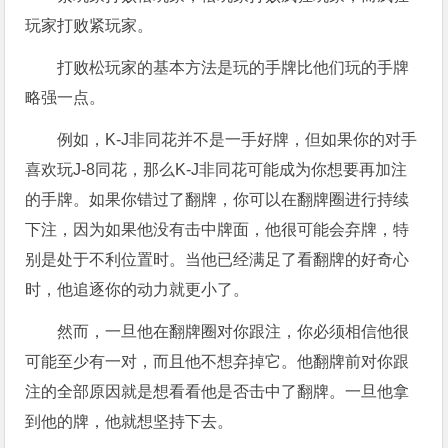
玩家打败紧玩家。
打败松玩家的基本方法是玩的手牌比他们玩的手牌
略强一点。
例如，K-J非同花并不是一手好牌，但如果你的对手
喜欢玩J-8同花，那么K-J非同花可能成为你想要再加注
的手牌。如果你错过了翻牌，你可以在翻牌圈进行持续
下注，因为如果他没有击中牌面，他很可能会弃牌，特
别是处于不利位置时。当他已经满足了看翻牌的好奇心
时，他追逐你的动力就更小了。
然而，一旦他在翻牌圈对你跟注，你必须相信他很
可能至少有一对，而且他不想弃掉它。他翻牌前对你跟
注的全部原因就是想看看他是否击中了翻牌。一旦他拿
到他的牌，他就想坚持下去。