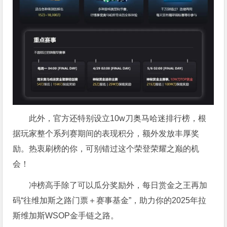
此外，官方还特别设立10w刀奥马哈迷排行榜，根
据玩家整个系列赛期间的表现积分，额外发放丰厚奖
励。热衷刷榜的你，可别错过这个荣登荣耀之巅的机
会！
冲榜高手除了可以瓜分奖励外，每日赏金之王再加
码“往维加斯之路门票＋赛事基金”，助力你的2025年拉
斯维加斯WSOP金手链之路。