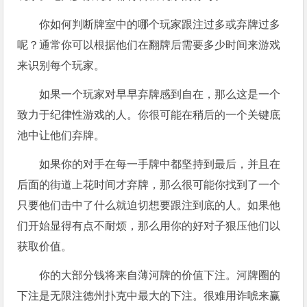
你如何判断牌室中的哪个玩家跟注过多或弃牌过多
呢？通常你可以根据他们在翻牌后需要多少时间来游戏
来识别每个玩家。
如果一个玩家对早早弃牌感到自在，那么这是一个
致力于纪律性游戏的人。你很可能在稍后的一个关键底
池中让他们弃牌。
如果你的对手在每一手牌中都坚持到最后，并且在
后面的街道上花时间才弃牌，那么很可能你找到了一个
只要他们击中了什么就迫切想要跟注到底的人。如果他
们开始显得有点不耐烦，那么用你的好对子狠压他们以
获取价值。
你的大部分钱将来自薄河牌的价值下注。河牌圈的
下注是无限注德州扑克中最大的下注。很难用诈唬来赢