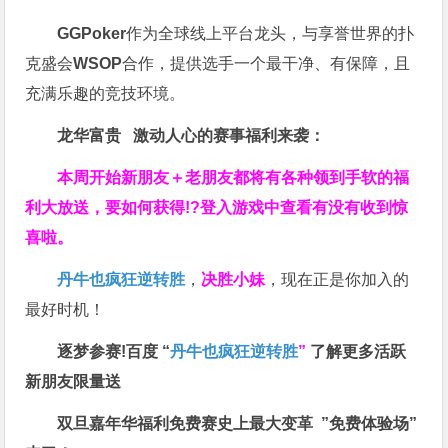
GGPoker
作为全球线上平台龙头，与享誉世界的扑
克盛会
WSOP
合作，提供选手一个最干净、有保障，且
充满乐趣的竞技环境。
龙华富贵 激动人心的赛事福利来袭：
本周开始新朋友＋老朋友都将有各种领到手软的福
利大放送，要如何获得!?登入游戏中查看有没有收到惊
喜啦。
丹牛也疯狂逆转胜
，
决胜小妹
，现在正是你加入的
最好时机！
逐梦参赛!百度 “
丹牛也疯狂逆转胜
”
了解更多
活跃
新朋友限量送
双旦嘉年华福利
免费赛史上最大变革
”免费体验场”