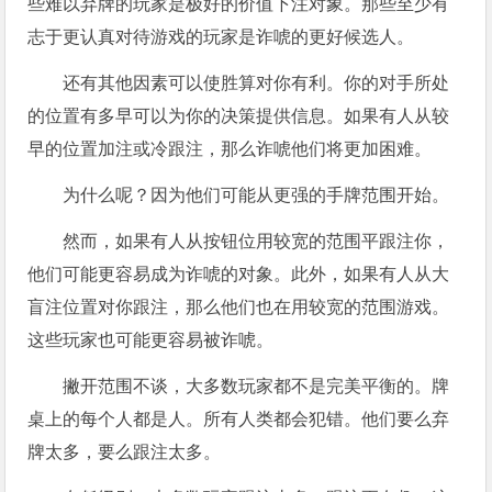
些难以弃牌的玩家是极好的价值下注对象。那些至少有
志于更认真对待游戏的玩家是诈唬的更好候选人。
还有其他因素可以使胜算对你有利。你的对手所处
的位置有多早可以为你的决策提供信息。如果有人从较
早的位置加注或冷跟注，那么诈唬他们将更加困难。
为什么呢？因为他们可能从更强的手牌范围开始。
然而，如果有人从按钮位用较宽的范围平跟注你，
他们可能更容易成为诈唬的对象。此外，如果有人从大
盲注位置对你跟注，那么他们也在用较宽的范围游戏。
这些玩家也可能更容易被诈唬。
撇开范围不谈，大多数玩家都不是完美平衡的。牌
桌上的每个人都是人。所有人类都会犯错。他们要么弃
牌太多，要么跟注太多。