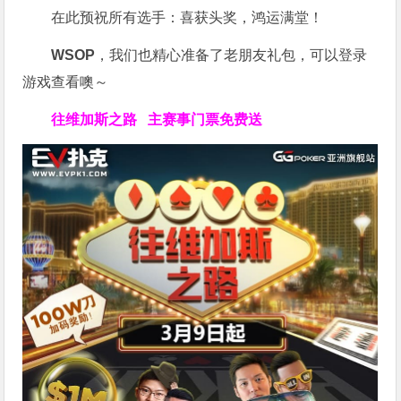
在此预祝所有选手：喜获头奖，鸿运满堂！
WSOP
，我们也精心准备了老朋友礼包，可以登录
游戏查看噢～
往维加斯之路
主赛事门票免费送