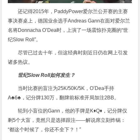
还记得2015年，PaddyPower爱尔兰公开赛的主赛
事决赛桌上，德国业余选手Andreas Gann在面对爱尔兰
名将Donnacha O’Dea时，上演了一场震惊扑克圈的“世
纪Slow Roll”。
尽管已过去十年，但这经典时刻近日仍在网上引发
诸多热议。
世纪Slow Roll如何发生？
当时比赛的盲注为25K/50K/5K，O’Dea手持
A♣6♣，记分牌130万，翻牌前标准开局加注2BB。
轮到小盲位的Gann，他的手牌是K♦Q♦，记分牌仅
剩5个大盲，竟然只是选择跟注——解说席立刻炸锅：
“都这个时候了，你还不全下？！”