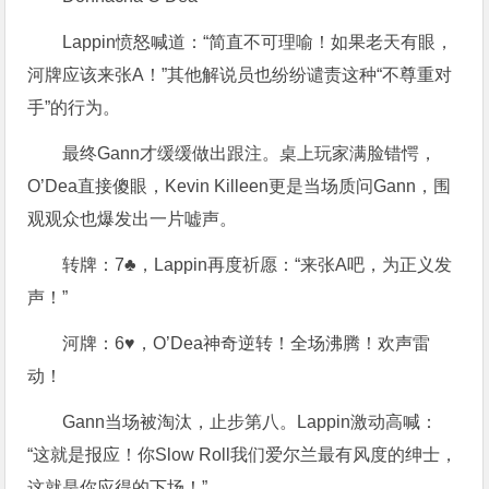
Lappin愤怒喊道：“简直不可理喻！如果老天有眼，
河牌应该来张A！”其他解说员也纷纷谴责这种“不尊重对
手”的行为。
最终Gann才缓缓做出跟注。桌上玩家满脸错愕，
O’Dea直接傻眼，Kevin Killeen更是当场质问Gann，围
观观众也爆发出一片嘘声。
转牌：7♣，Lappin再度祈愿：“来张A吧，为正义发
声！”
河牌：6♥，O’Dea神奇逆转！全场沸腾！欢声雷
动！
Gann当场被淘汰，止步第八。Lappin激动高喊：
“这就是报应！你Slow Roll我们爱尔兰最有风度的绅士，
这就是你应得的下场！”