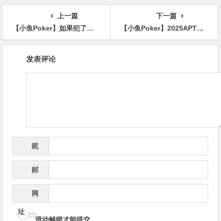
上一篇
下一篇
【小鱼Poker】如果犯了这几个错误，你拿着AA也没用
【小鱼Poker】2025APT台北站前瞻：10天牌海狂欢，126场极致酣战，超 540 万刀保底等你来抢！
文
发表评论
章
导
航
昵
*
称
邮
*
箱
网
址
滑动解锁才能提交