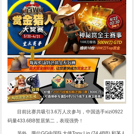
目前比赛共吸引3.6万人次参与，中国选手xizi0922
码量433.6BB暂居第二，表现强势！
另外，两位GG中国队大使Tony Lin (74.4BB) 和茅人