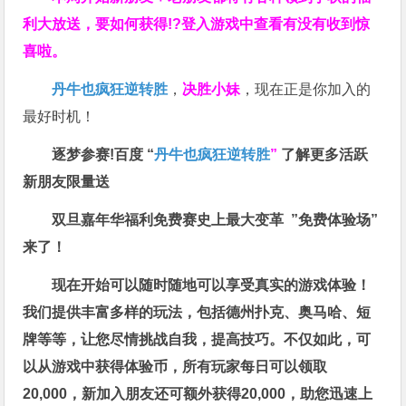
利大放送，要如何获得!?登入游戏中查看有没有收到惊
喜啦。
丹牛也疯狂逆转胜
，
决胜小妹
，现在正是你加入的
最好时机！
逐梦参赛!百度 “
丹牛也疯狂逆转胜
”
了解更多
活跃
新朋友限量送
双旦嘉年华福利
免费赛史上最大变革
”免费体验场”
来了！
现在开始可以随时随地可以享受真实的游戏体验！
我们提供丰富多样的玩法，包括德州扑克、奥马哈、短
牌等等，让您尽情挑战自我，提高技巧。不仅如此，
可
以从游戏中获得体验币，所有玩家每日可以领取
20,000，新加入朋友还可额外获得20,000，助您迅速上