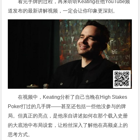
看完手牌的过程，再来听听Keating在他YouTube频
道发布的最新讲解视频，一定会让你印象更深刻。
在视频中，Keating分析了自己当晚在High Stakes
Poker打过的几手牌——甚至还包括一些他没参与的牌
局。但真正的亮点，是他亲自讲述如何在那个载入史册
的大底池中布局设套，让粉丝深入了解他在高额桌上的
思考方式。