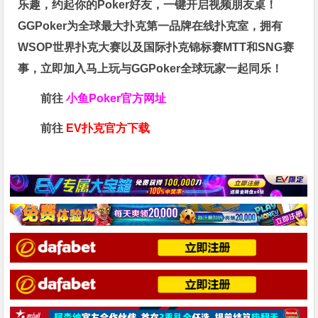
乐趣，约起你的Poker好友，一键开启视频朋友桌！
GGPoker为全球最大扑克第一品牌在线扑克室，拥有
WSOP世界扑克大赛以及国际扑克锦标赛MTT和SNG赛
事，立即加入马上玩与GGPoker全球玩家一起同乐！
前往
小鱼Poker官方网址
前往
EV扑克官方下载