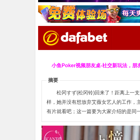
小鱼Poker视频朋友桌-社交新玩法，朋
摘要
松冈すず(松冈铃)回来了！距离上一
样，她并没有想放弃艾薇女艺人的工作，
有片就看吧；这一篇要为大家介绍的是同一