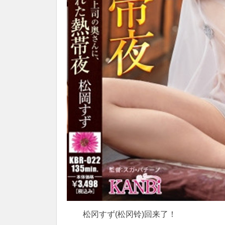
松冈すず(松冈铃)回来了！