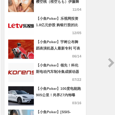
樱空桃（桜空もも）伊藤舞
雪再合体！员工旅游花式玩
11/04
法榨干男艺人蛋蛋！
【小鱼Poker】乐视网投资
1.8亿元炒股 购银行股的比
例不低于50%
12/05
【小鱼Poker】宇树公布舞
蹈表演机器人最新专利 可表
演旋转抛动
06/14
【小鱼Poker】领先！科伦
斯电动汽车制冷集成驱动器
通过国际认证
07/22
【小鱼Poker】100度电能跑
905公里！尚界Z7内饰曝
光，能耗表现惊艳业界
03/16
【小鱼Poker】[SSIS-