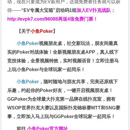
动，现在只要成为EV新用户，达成免费赛任务就可以获
得——
“EV专属大宝箱”启动码1组
加入EV扑克战队：
http://evpk7.com/96088
再送4张免费门票！
【关于
小鱼Poker
】
小鱼Poker
视频朋友桌，社交新玩法，朋友间最真
实的Poker对战体验！全新视频朋友桌APP，真人线下
竞技体验，全景视频特效，实时视频语音！立即注册马
上玩小鱼Poker与全球玩家一起同乐！
小鱼Poker
，随时随地与朋友共享，完美还原线下
乐趣，约起你的Poker好友，一键开启视频朋友桌！
GGPoker为全球最大扑克第一品牌在线扑克室，拥有
WSOP世界扑克大赛以及国际扑克锦标赛MTT和SNG赛
事，立即加入马上玩与GGPoker全球玩家一起同乐！
前往
小鱼Poker官方网址