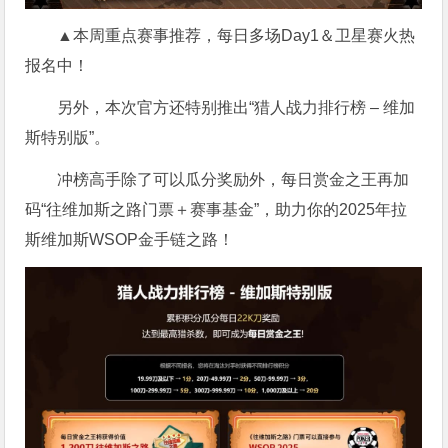
▲本周重点赛事推荐，每日多场Day1＆卫星赛火热
报名中！
另外，本次官方还特别推出“猎人战力排行榜 – 维加
斯特别版”。
冲榜高手除了可以瓜分奖励外，每日赏金之王再加
码“往维加斯之路门票＋赛事基金”，助力你的2025年拉
斯维加斯WSOP金手链之路！