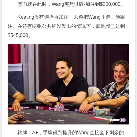
然而就在此时，Wang突然过牌-加注到$200,000。
Keating没有选择再加注，以免把Wang吓跑，他跟
注。在还有两张公共牌没发出的情况下，底池就已达到
$545,000。
转牌：A♦，手牌得到提升的Wang直接全下剩余的