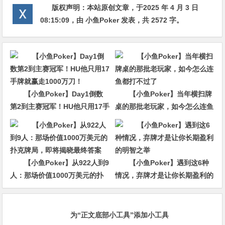
版权声明：
本站原创文章，于2025 年 4 月 3 日
08:15:09
，由
小鱼Poker
发表，共 2572 字。
【小鱼Poker】Day1倒数
【小鱼Poker】当年横扫牌
第2到主赛冠军！HU他只用17手
桌的那批老玩家，如今怎么连鱼
牌就赢走1000万刀！
都打不过了
【小鱼Poker】从922人到9
【小鱼Poker】遇到这6种
人：那场价值1000万美元的扑
情况，弃牌才是让你长期盈利的
克牌局，即将揭晓最终答案
明智之举
为“正文底部小工具”添加小工具