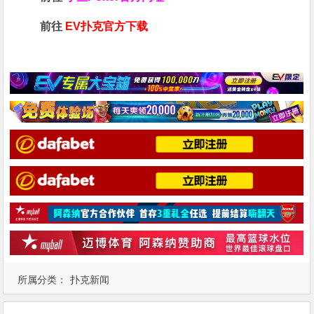
前往
EV扑克官方下载
所属分类：
扑克新闻