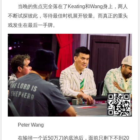
当晚的焦点完全落在了Keating和Wang身上，两人
不断试探彼此，等待最佳时机展开较量。而真正的重头
戏发生在最后一手牌。
Peter Wang
在输掉一个近50万刀的底池后，面前只剩下不到20