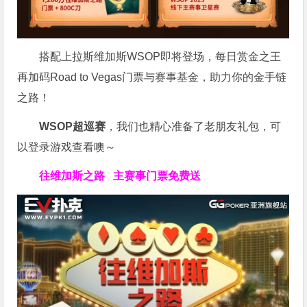
搭配上拉斯维加斯WSOP即将登场，每日赏金之王
再加码Road to Vegas门票与赛事基金，助力你的金手链
之路！
WSOP超巡赛
，我们也精心准备了老朋友礼包，可
以登录游戏查看噢～
往维加斯之路
主赛事门票免费送