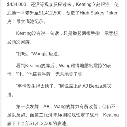
$434,000。还没等观众反应过来，Keating立刻跟注，使
底池一举攀升至$1,412,500，创造了High Stakes Poker
史上最大底池纪录。
Keating没有说一句话，只是举起两根手指，示意想
发两次河牌。
“好吧。”Wang回应道。
看到Keating的牌后，Wang难得地露出震惊的表
情：“哇。”他摇着手牌，无奈地笑了笑。
“事情发生得太快了。”解说席上的AJ Benza感叹
道。
第一次发牌：A♣，
Wang的牌力有所改善，但仍不
足以反超。而第二张河牌J♣则彻底锁定了战局，Keating
赢下了全部$1,412,500的底池。