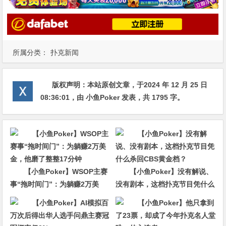
所属分类：
扑克新闻
版权声明：
本站原创文章，于2024 年 12 月 25 日
08:36:01
，由
小鱼Poker
发表，共 1795 字。
【小鱼Poker】WSOP主赛
【小鱼Poker】没有解说、
事“拖时间门”：为躺赚2万美
没有剧本，这档扑克节目凭什么
金，他磨了整整17分钟
杀回CBS黄金档？