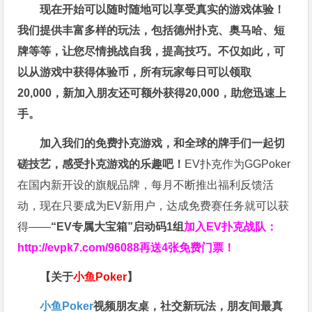
现在开始可以随时随地可以享受真实的游戏体验！
我们提供丰富多样的玩法，包括德州扑克、奥马哈、短
牌等等，让您尽情挑战自我，提高技巧。不仅如此，
可
以从游戏中获得体验币，所有玩家每日可以领取
20,000，新加入朋友还可额外获得20,000，助您迅速上
手。
加入我们的免费扑克游戏，和全球的牌手们一起切
磋技艺，感受扑克游戏的乐趣吧！
EV扑克作为GGPoker
在国内新开设的旗舰品牌，每月不断推出福利反馈活
动，现在只要成为EV新用户，达成免费赛任务就可以获
得——
“EV专属大宝箱”启动码1组
加入EV扑克战队：
http://evpk7.com/96088
再送4张免费门票！
【关于
小鱼Poker
】
小鱼Poker
视频朋友桌，社交新玩法，朋友间最真