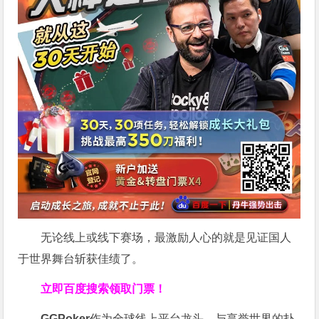
无论线上或线下赛场，最激励人心的就是见证国人
于世界舞台斩获佳绩了。
立即百度搜索领取门票！
GGPoker
作为全球线上平台龙头，与享誉世界的扑