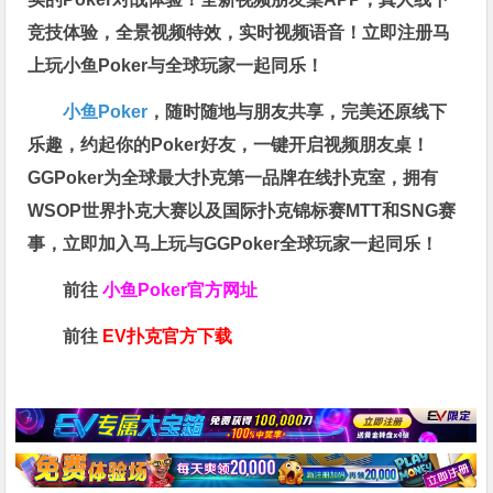
竞技体验，全景视频特效，实时视频语音！立即注册马
上玩小鱼Poker与全球玩家一起同乐！
小鱼Poker
，随时随地与朋友共享，完美还原线下
乐趣，约起你的Poker好友，一键开启视频朋友桌！
GGPoker为全球最大扑克第一品牌在线扑克室，拥有
WSOP世界扑克大赛以及国际扑克锦标赛MTT和SNG赛
事，立即加入马上玩与GGPoker全球玩家一起同乐！
前往
小鱼Poker官方网址
前往
EV扑克官方下载