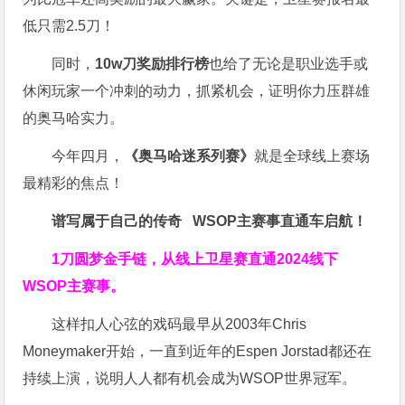
低只需2.5刀！
同时，
10w刀奖励排行榜
也给了无论是职业选手或
休闲玩家一个冲刺的动力，抓紧机会，证明你力压群雄
的奥马哈实力。
今年四月，
《奥马哈迷系列赛》
就是全球线上赛场
最精彩的焦点！
谱写属于自己的传奇
WSOP主赛事直通车
启航！
1刀圆梦金手链，从线上卫星赛直通2024线下
WSOP主赛事。
这样扣人心弦的戏码最早从2003年Chris
Moneymaker开始，一直到近年的Espen Jorstad都还在
持续上演，说明人人都有机会成为WSOP世界冠军。