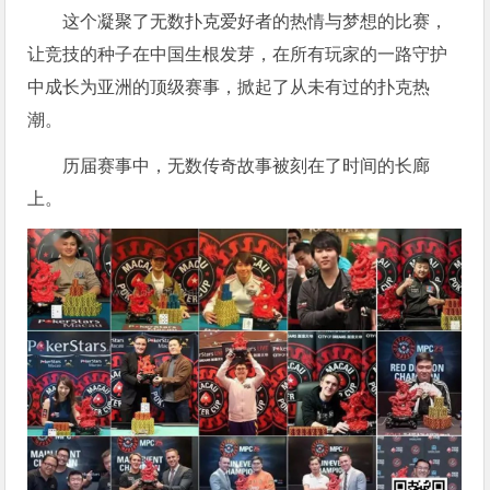
这个凝聚了无数扑克爱好者的热情与梦想的比赛，
让竞技的种子在中国生根发芽，在所有玩家的一路守护
中成长为亚洲的顶级赛事，掀起了从未有过的扑克热
潮。
历届赛事中，无数传奇故事被刻在了时间的长廊
上。