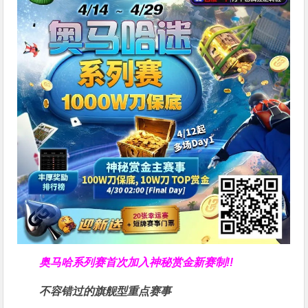
奥马哈系列赛
首次加入神秘赏金
新赛制!!
不容错过的旗舰型重点赛事