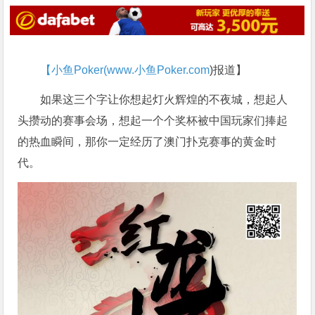
【小鱼Poker(
www.小鱼Poker.com
)报道】
如果这三个字让你想起灯火辉煌的不夜城，想起人
头攒动的赛事会场，想起一个个奖杯被中国玩家们捧起
的热血瞬间，那你一定经历了澳门扑克赛事的黄金时
代。