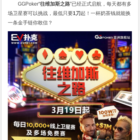
GGPoker“
往维加斯之路
”已经正式启航，每天都有多
场卫星赛可以挑战，最低只要
1刀
起！一杯奶茶钱就能换
一条金手链你敢信？