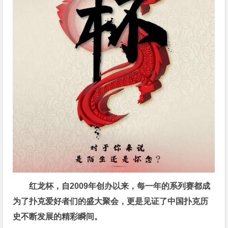
红龙杯，自2009年创办以来，每一年的系列赛都成
为了扑克爱好者们的盛大聚会，更是见证了中国扑克历
史不断发展的精彩瞬间。