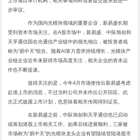
上市项目审计机构，相关事项同样需要提交股东会进一
步审议。
作为国内光模块领域的重要企业，新易盛长期
受到资本市场关注。在A股市场中，新易盛、中际旭创和
天孚通信因在光通信产业链中的领先地位，被投资者戏
称为“易中天”组合。随着AI算力需求持续增长，光模块产
业链企业近年来获得市场高度关注，相关企业的资本运
作也不断提速。
值得关注的是，今年4月市场便传出新易盛考虑
赴港上市的消息，不过当时公司并未作出公开回应。此
次正式披露上市计划，也意味着相关传闻得到证实。
在新易盛之前，中际旭创和天孚通信也已启动
或筹划港股上市相关工作。如果后续进展顺利，三家被
市场称为“易中天”的光模块龙头企业有望陆续登陆港股市