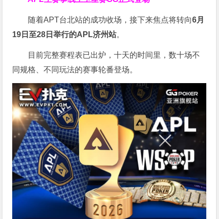
随着APT台北站的成功收场，接下来焦点将转向
6
月
19
日至
28
日举行的
APL
济州站
。
目前完整赛程表已出炉，十天的时间里，数十场不
同规格、不同玩法的赛事轮番登场。