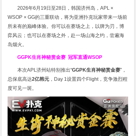
2026年6月19日至28日，韩国济州岛，APL ×
WSOP × GG的三重联动，将为亚洲扑克玩家带来一场前
所未有的巅峰体验。
你可以在赛场之上，以牌为刃，博
弈风云；也可以在赛场之外，赴一场山海之约，尝遍海
岛烟火。
GGPK生肖神秘赏金赛
冠军直通WSOP
本次APL济州站特别推出“
GGPK
生肖神秘赏金赛
”，
总保底高达
2
亿韩元
，Day 1设置四个Flight，竞争激烈程
度可见一斑。