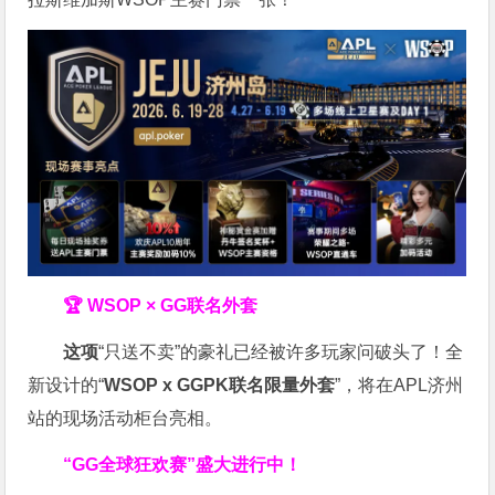
🏆 WSOP × GG联名外套
这项
“只送不卖”的豪礼已经被许多玩家问破头了！全
新设计的“
WSOP x GGPK
联名限量外套
”，将在APL济州
站的现场活动柜台亮相。
“GG全球狂欢赛”盛大进行中！