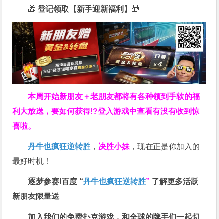
🎁
登记领取【新手迎新福利】
🎁
本周开始新朋友＋老朋友都将有各种领到手软的福
利大放送，要如何获得!?登入游戏中查看有没有收到惊
喜啦。
丹牛也疯狂逆转胜
，
决胜小妹
，现在正是你加入的
最好时机！
逐梦参赛!百度 “
丹牛也疯狂逆转胜
”
了解更多
活跃
新朋友限量送
加入我们的免费扑克游戏，和全球的牌手们一起切