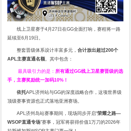
线上卫星赛于4月27日在GG全面打响，赛程将一路
延续至6月19日。
整套晋级体系设计丰富多元，
合计放出
超过200个
APL主赛直通名额
。其中包含：
最具吸引力的是：
所有通过
GG
线上卫星赛晋级的选
手，主赛奖励统一加码
10%
！
依托
APL济州站与GG的深度战略合作，这项世界级
顶级赛事资源也正式落地亚洲赛场。
APL济州岛站赛事期间，现场同步开启“
荣耀之路
—
WSOP
直通专场
”赛事，冠军将获得价值1万刀的2026年
拉斯维加斯WSOP主赛门票一张！