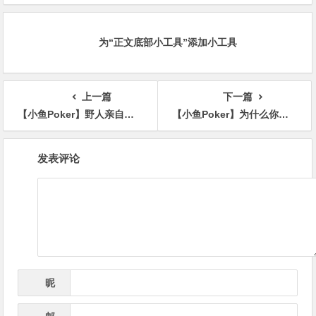
克牌局，即将揭晓最终答案
明智之举
为“正文底部小工具”添加小工具
上一篇
下一篇
【小鱼Poker】野人亲自下场曝光“西安小周”欠200k不还，据说远不止这些…
【小鱼Poker】为什么你看上去什么都没做错，但就是赢不了？
文
发表评论
章
导
航
昵
*
称