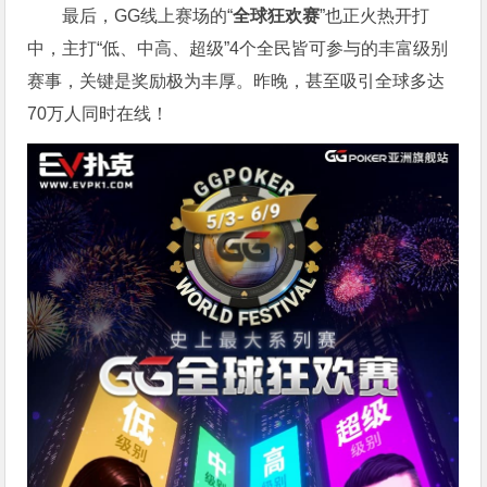
最后，GG线上赛场的“
全球狂欢赛
”也正火热开打
中，主打“低、中高、超级”4个全民皆可参与的丰富级别
赛事，关键是奖励极为丰厚。
昨晚，甚至吸引全球多达
70万人同时在线！