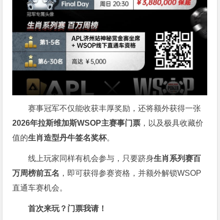
赛事冠军不仅能收获丰厚奖励，还将额外获得一张
2026
年拉斯维加斯
WSOP
主赛事门票
，以及极具收藏价
值的
生肖造型丹牛签名奖杯
。
线上玩家同样有机会参与，只要跻身
生肖系列赛百
万周榜前五名
，即可获得参赛资格，并额外解锁WSOP
直通车赛机会。
首次来玩？门票我请！