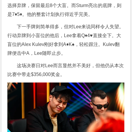
选择弃牌，保留最后8个大盲。而Sturm亮出的底牌，则
是7♦5♦。他的整套计划执行得近乎完美。
下一手牌则简单得多，但对Lee来说同样令人失望。
行动弃牌到小盲位的他后，Lee拿着Q♦4♥直接全下。大
盲位的Alex Kulev刚好拿到A♦K♠，轻松跟注。Kulev翻
牌便击中A，Lee随即止步。
这场决赛日对Lee而言显然并不美好，但他仍从本次
比赛中带走$356,000奖金。