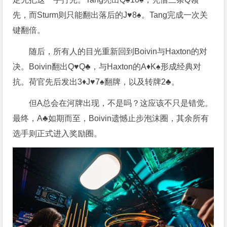
先，而Sturm则只能翻出落后的J♥8♠。Tang完成一次关
键翻倍。
随后，所有人的目光重新回到Boivin与Haxton的对
决。Boivin翻出Q♥Q♣，与Haxton的A♦K♠形成经典对
抗。荷官先后发出3♦J♥7♠翻牌，以及转牌2♣。
但A总会在河牌出现，不是吗？这应该不只是错觉。
最终，A♣如期而至，Boivin遗憾止步泡沫圈，其余所有
选手则正式进入奖励圈。