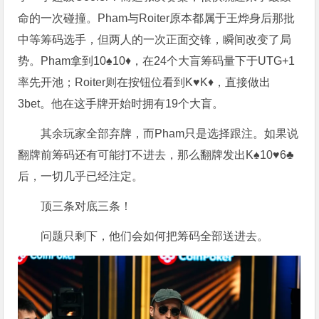
命的一次碰撞。Pham与Roiter原本都属于王烨身后那批
中等筹码选手，但两人的一次正面交锋，瞬间改变了局
势。Pham拿到10♠10♦，在24个大盲筹码量下于UTG+1
率先开池；Roiter则在按钮位看到K♥K♦，直接做出
3bet。他在这手牌开始时拥有19个大盲。
其余玩家全部弃牌，而Pham只是选择跟注。如果说
翻牌前筹码还有可能打不进去，那么翻牌发出K♠10♥6♣
后，一切几乎已经注定。
顶三条对底三条！
问题只剩下，他们会如何把筹码全部送进去。