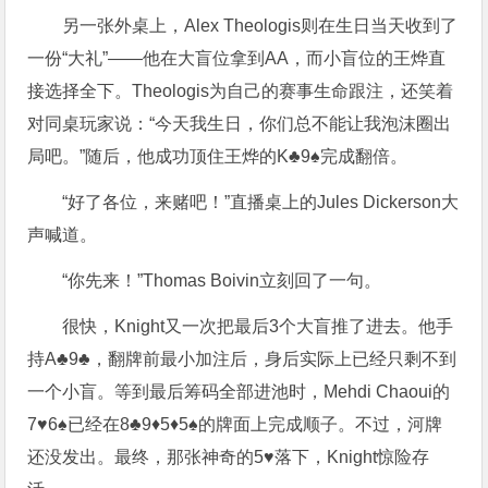
另一张外桌上，Alex Theologis则在生日当天收到了
一份“大礼”——他在大盲位拿到AA，而小盲位的王烨直
接选择全下。Theologis为自己的赛事生命跟注，还笑着
对同桌玩家说：“今天我生日，你们总不能让我泡沫圈出
局吧。”随后，他成功顶住王烨的K♣9♠完成翻倍。
“好了各位，来赌吧！”直播桌上的Jules Dickerson大
声喊道。
“你先来！”Thomas Boivin立刻回了一句。
很快，Knight又一次把最后3个大盲推了进去。他手
持A♣9♣，翻牌前最小加注后，身后实际上已经只剩不到
一个小盲。等到最后筹码全部进池时，Mehdi Chaoui的
7♥6♠已经在8♣9♦5♦5♠的牌面上完成顺子。不过，河牌
还没发出。最终，那张神奇的5♥落下，Knight惊险存