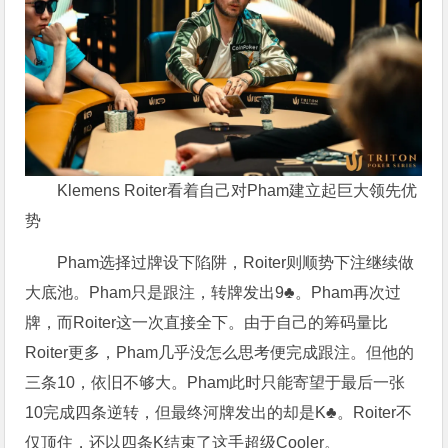
Klemens Roiter看着自己对Pham建立起巨大领先优
势
Pham选择过牌设下陷阱，Roiter则顺势下注继续做
大底池。Pham只是跟注，转牌发出9♣。Pham再次过
牌，而Roiter这一次直接全下。由于自己的筹码量比
Roiter更多，Pham几乎没怎么思考便完成跟注。但他的
三条10，依旧不够大。Pham此时只能寄望于最后一张
10完成四条逆转，但最终河牌发出的却是K♣。Roiter不
仅顶住，还以四条K结束了这手超级Cooler。