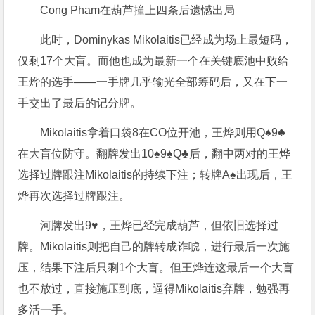
Cong Pham在葫芦撞上四条后遗憾出局
此时，Dominykas Mikolaitis已经成为场上最短码，
仅剩17个大盲。而他也成为最新一个在关键底池中败给
王烨的选手——一手牌几乎输光全部筹码后，又在下一
手交出了最后的记分牌。
Mikolaitis拿着口袋8在CO位开池，王烨则用Q♠9♣
在大盲位防守。翻牌发出10♠9♠Q♣后，翻中两对的王烨
选择过牌跟注Mikolaitis的持续下注；转牌A♠出现后，王
烨再次选择过牌跟注。
河牌发出9♥，王烨已经完成葫芦，但依旧选择过
牌。Mikolaitis则把自己的牌转成诈唬，进行最后一次施
压，结果下注后只剩1个大盲。但王烨连这最后一个大盲
也不放过，直接施压到底，逼得Mikolaitis弃牌，勉强再
多活一手。