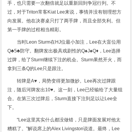
手，也只需要一次翻倍就足以重新回到争冠行列。不
过，对于Triton常客Kiat Lee来说，事情并没有朝理想方
向发展。他在决赛桌只打了两手牌，而且全部失利。但
第一手牌的过程相当精彩。
当时Leon Sturm在HJ位最小加注，Lee在大盲位用
Q♣5♣防守。翻牌发出极具戏剧性的Q♠J♠Q♦，Lee选择
过牌，给了Sturm继续下注的机会。Sturm果然开火，而
拿到三条Q的Lee只是跟注。
转牌是A♥，局势变得更加微妙。Lee再次过牌跟
注，随后河牌发出10♥。这一刻，Lee已经输给了大量组
合。在第三次过牌后，Sturm直接下注到足以让Lee全
下。
“Lee这里其实什么都没做错，只是牌面发展对他太
糟糕了。”解说席上的Alex Livingston说道。最终，Lee