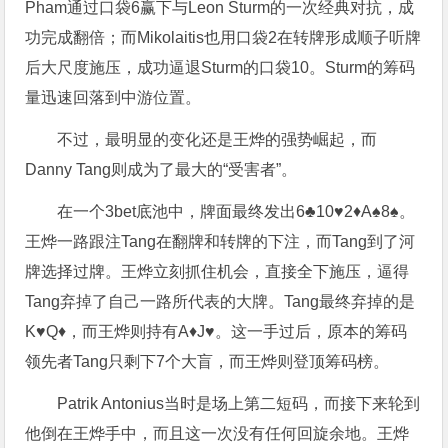
Pham通过口袋6赢下与Leon Sturm的一次经典对抗，成
功完成翻倍；而Mikolaitis也用口袋2在转牌形成顺子听牌
后大尺度施压，成功逼退Sturm的口袋10。Sturm的筹码
量迅速回落到中游位置。
不过，最明显的变化还是王烨的强势崛起，而
Danny Tang则成为了最大的“受害者”。
在一个3bet底池中，牌面最终发出6♣10♥2♦A♠8♠。
王烨一路跟注Tang在翻牌和转牌的下注，而Tang到了河
牌选择过牌。王烨立刻抓住机会，直接全下施压，逼得
Tang弃掉了自己一路所代表的大牌。Tang最终弃掉的是
K♥Q♦，而王烨则持有A♦J♥。这一手过后，原本的筹码
领先者Tang只剩下7个大盲，而王烨则登顶筹码榜。
Patrik Antonius当时是场上第二短码，而接下来轮到
他倒在王烨手中，而且这一次没有任何回旋余地。王烨