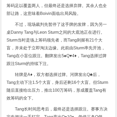
筹码足以覆盖两人，但最终还是选择弃牌。其余人也全
部让路，这意味着Boivin面临出局风险。
不过，现场裁判先暂停了这手牌的发牌，因为另一
桌Danny Tang与Leon Sturm之间的大底池正在进行。
Sturm当时是场上筹码领先者，而Tang则握有21个大
盲，并未处于立即淘汰边缘。此前由Sturm率先开池，
Tang在小盲位跟注。翻牌发出5♠Q♥4♦，Tang选择过牌
跟注Sturm的持续下注。
转牌是A♦，双方都选择过牌。河牌发出Q♣后，
Tang主动下注1.5个大盲，身后还剩16个大盲。但Sturm
随后直接给出压力，推出100万筹码，形成覆盖Tang有
效筹码的全下。
Tang长时间思考后，最终还是选择跟注。赛事方决
定先把这一手打完。Tang亮出Q♠10♠，凭借三条Q领