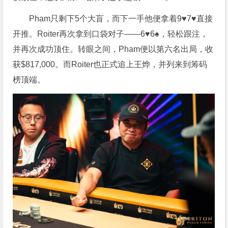
Pham只剩下5个大盲，而下一手他便拿着9♥7♥直接
开推。Roiter再次拿到口袋对子——6♥6♠，轻松跟注，
并再次成功顶住。转眼之间，Pham便以第六名出局，收
获$817,000。而Roiter也正式追上王烨，并列来到筹码
榜顶端。