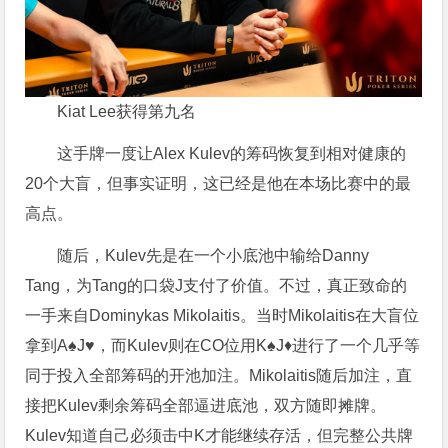
Kiat Lee获得第九名
这手牌一度让Alex Kulev的筹码恢复到相对健康的
20个大盲，但事实证明，这已经是他在本场比赛中的最
高点。
随后，Kulev先是在一个小底池中输给Danny
Tang，为Tang的口袋J支付了价值。不过，真正致命的
一手来自Dominykas Mikolaitis。当时Mikolaitis在大盲位
拿到A♠J♥，而Kulev则在CO位用K♠J♦进行了一个几乎等
同于投入全部筹码的开池加注。Mikolaitis随后加注，直
接把Kulev剩余筹码全部逼进底池，双方随即摊牌。
Kulev知道自己必须击中K才能继续存活，但完整公共牌