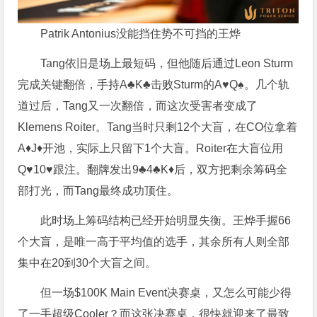
Patrik Antonius没能挡住势不可挡的王烨
Tang依旧是场上最短码，但他随后通过Leon Sturm
完成关键翻倍，手持A♣K♣击败Sturm的A♥Q♠。几个轨
道过后，Tang又一次翻倍，而这次受害者变成了
Klemens Roiter。Tang当时只剩12个大盲，在CO位拿着
A♦J♦开池，实际上只留下1个大盲。Roiter在大盲位用
Q♥10♥跟注。翻牌发出9♣4♣K♦后，双方把剩余筹码全
部打光，而Tang最终成功顶住。
此时场上筹码结构已经开始明显失衡。王烨手握66
个大盲，是唯一高于平均值的选手，其余所有人则全部
集中在20到30个大盲之间。
但一场$100K Main Event决赛桌，又怎么可能少得
了一手超级Cooler？而这张决赛桌，很快就迎来了最致