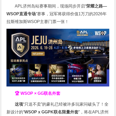
APL济州岛站赛事期间，现场同步开启“
荣耀之路
—
WSOP
直通专场
”赛事，冠军将获得价值1万刀的2026年
拉斯维加斯WSOP主赛门票一张！
🏆 WSOP × GG联名外套
这项
“只送不卖”的豪礼已经被许多玩家问破头了！全
新设计的“
WSOP x GGPK
联名限量外套
”，将在APL济州