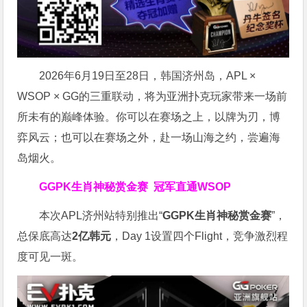
2026年6月19日至28日，韩国济州岛，APL ×
WSOP × GG的三重联动，将为亚洲扑克玩家带来一场前
所未有的巅峰体验。
你可以在赛场之上，以牌为刃，博
弈风云；也可以在赛场之外，赴一场山海之约，尝遍海
岛烟火。
GGPK生肖神秘赏金赛
冠军直通WSOP
本次APL济州站特别推出“
GGPK
生肖神秘赏金赛
”，
总保底高达
2
亿韩元
，Day 1设置四个Flight，竞争激烈程
度可见一斑。