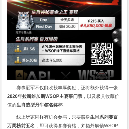
赛事冠军不仅能收获丰厚奖励，还将额外获得一张
2026
年拉斯维加斯
WSOP
主赛事门票
，以及极具收藏价
值的
生肖造型丹牛签名奖杯
。
线上玩家同样有机会参与，只要跻身
生肖系列赛百
万周榜前五名
，即可获得参赛资格，并额外解锁WSOP