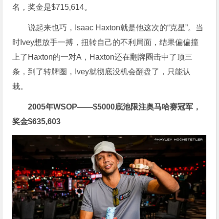
名，奖金是
$
715,614。
说起来也巧，Isaac Haxton就是他这次的“克星”。当
时Ivey想放手一搏，扭转自己的不利局面，结果偏偏撞
上了Haxton的一对A，Haxton还在翻牌圈击中了顶三
条，到了转牌圈，Ivey就彻底没机会翻盘了，只能认
栽。
2005年WSOP——
$
5000底池限注奥马哈赛冠军，
奖金
$
635,603