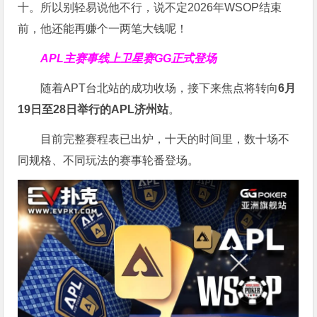
十。所以别轻易说他不行，说不定2026年WSOP结束
前，他还能再赚个一两笔大钱呢！
APL主赛事线上卫星赛
GG正式登场
随着APT台北站的成功收场，接下来焦点将转向
6
月
19
日至
28
日举行的
APL
济州站
。
目前完整赛程表已出炉，十天的时间里，数十场不
同规格、不同玩法的赛事轮番登场。