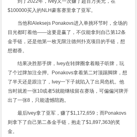
到了2022年，Ivey又一次赚了超百万美元，在
$
100000买入的NLH豪客赛里拿了亚军。
当他和Aleksejs Ponakovs进入单挑环节时，全场的
目光都盯着他——这要是赢了，不仅能拿到自己第12条
金手链，还是他第一枚无限注德州扑克项目的手链，想
想都香。
结果决胜那手牌，Ivey在转牌圈拿着顺子听牌，玩
了个过牌加注全押。Ponakovs拿着第二对顶踢脚牌，想
了半天还是跟注了，Ivey一下子就陷入了出局危机。他
当时就差一张10或者5就能继续留在赛场，可偏偏河牌开
出了一张8，只能遗憾陪跑。
最后Ivey拿了亚军，赚了
$
1,172,659；而Ponakovs
则拿下了自己第二条金手链，抱走了
$
1,897,363的奖
金。