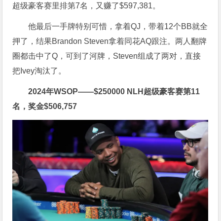
超级豪客赛里排第7名，又赚了
$
597,381。
他最后一手牌特别可惜，拿着QJ，带着12个BB就全
押了，结果Brandon Steven拿着同花AQ跟注。两人翻牌
圈都击中了Q，可到了河牌，Steven组成了两对，直接
把Ivey淘汰了。
2024年WSOP——
$
250000 NLH超级豪客赛第11
名，奖金
$
506,757