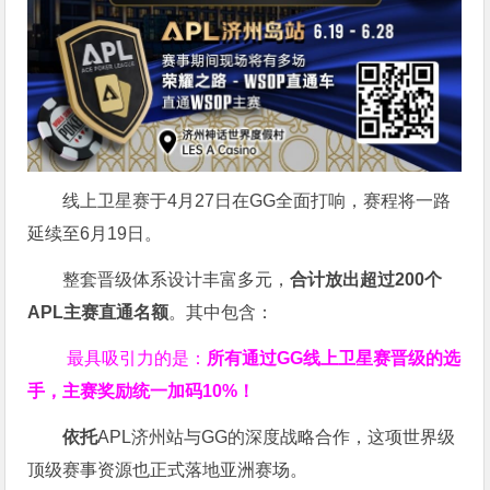
线上卫星赛于4月27日在GG全面打响，赛程将一路
延续至6月19日。
整套晋级体系设计丰富多元，
合计放出
超过200个
APL主赛直通名额
。其中包含：
最具吸引力的是：
所有通过
GG
线上卫星赛晋级的选
手，主赛奖励统一加码
10%
！
依托
APL济州站与GG的深度战略合作，这项世界级
顶级赛事资源也正式落地亚洲赛场。