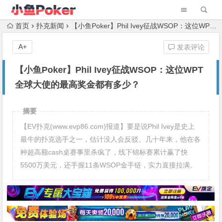
首页
扑克新闻
【小鱼Poker】Phil Ivey征战WSOP：这位WPT全球大使的最高奖金都有多少？
A+
发表评论
【小鱼Poker】Phil Ivey征战WSOP：这位WPT
全球大使的最高奖金都有多少？
摘要
【EV扑克(www.evp86.com)报道】要是说Phil Ivey是史上
最牛的扑克选手之一，估计没人会反驳。几十年来，他在各
种超高额cash桌赛事里杀疯了，线下锦标赛累计赢了快
5500万美元，还手握11条WSOP金手链，实力直接拉满。