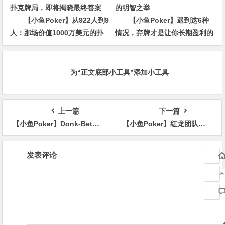
【小鱼Poker】从922人到9
【小鱼Poker】遇到这6种
人：那场价值1000万美元的扑
情况，弃牌才是让你长期盈利的
克牌局，即将揭晓最终答案
明智之举
为“正文底部小工具”添加小工具
上一篇
下一篇
【小鱼Poker】Donk-Bet什么时候能用？OOP不是只能过牌
【小鱼Poker】红龙团队赛回归济州岛：7月8日-9日，上限36支战队，与好友并肩而战
文
发表评论
章
导
航