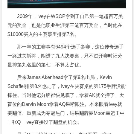
2009年，Ivey在WSOP拿到了自己第一笔超百万美
元的奖金，也是他职业生涯第三笔百万奖金，当时他在
$
10000买入的主赛事里排第7名。
那一年的主赛事有6494个选手参赛，这位传奇选手
一路过关斩将，闯进了九人决赛桌，只不过开赛时记分
量排第九名里的第七，不算太占优。
后来James Akenhead拿了第9名出局，Kevin
Schaffel排第8名也走了，Ivey在决赛桌的第175手牌没能
撑住。当时他记分牌都快见底了，拿着AK就全押了，大
盲位的Darvin Moon拿着AQ果断跟注。本来眼看Ivey就
要翻倍、重新成为夺冠热门，结果翻牌圈Moon幸运击中
一张Q，Ivey直接没了翻盘的机会。