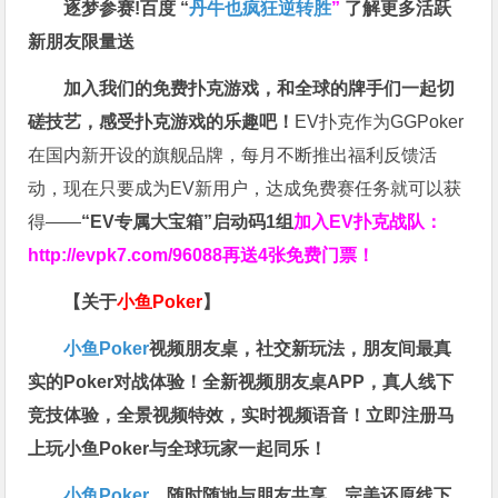
逐梦参赛!百度 “
丹牛也疯狂逆转胜
”
了解更多
活跃
新朋友限量送
加入我们的免费扑克游戏，和全球的牌手们一起切
磋技艺，感受扑克游戏的乐趣吧！
EV扑克作为GGPoker
在国内新开设的旗舰品牌，每月不断推出福利反馈活
动，现在只要成为EV新用户，达成免费赛任务就可以获
得——
“EV专属大宝箱”启动码1组
加入EV扑克战队：
http://evpk7.com/96088
再送4张免费门票！
【关于
小鱼Poker
】
小鱼Poker
视频朋友桌，社交新玩法，朋友间最真
实的Poker对战体验！全新视频朋友桌APP，真人线下
竞技体验，全景视频特效，实时视频语音！立即注册马
上玩小鱼Poker与全球玩家一起同乐！
小鱼Poker
，随时随地与朋友共享，完美还原线下