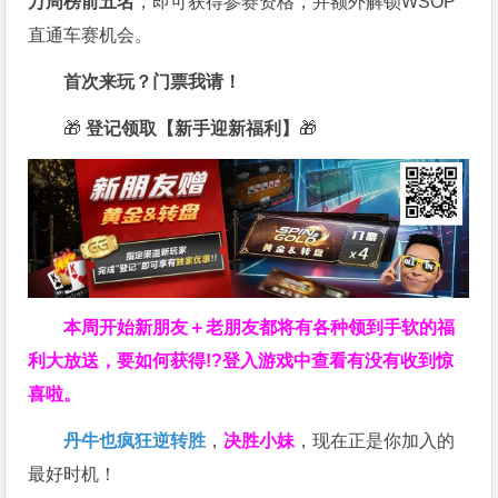
万周榜前五名
，即可获得参赛资格，并额外解锁WSOP
直通车赛机会。
首次来玩？门票我请！
🎁
登记领取【新手迎新福利】
🎁
本周开始新朋友＋老朋友都将有各种领到手软的福
利大放送，要如何获得!?登入游戏中查看有没有收到惊
喜啦。
丹牛也疯狂逆转胜
，
决胜小妹
，现在正是你加入的
最好时机！