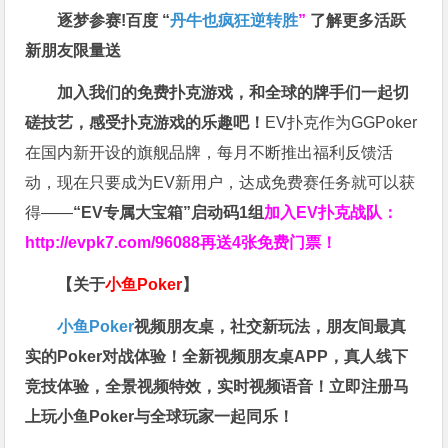
逐梦参赛!百度 “
丹牛也疯狂逆转胜
”
了解更多
活跃
新朋友限量送
加入我们的免费扑克游戏，和全球的牌手们一起切
磋技艺，感受扑克游戏的乐趣吧！
EV扑克作为GGPoker
在国内新开设的旗舰品牌，每月不断推出福利反馈活
动，现在只要成为EV新用户，达成免费赛任务就可以获
得——
“EV专属大宝箱”启动码1组
加入EV扑克战队：
http://evpk7.com/96088
再送4张免费门票！
【关于
小鱼Poker
】
小鱼Poker
视频朋友桌，社交新玩法，朋友间最真
实的Poker对战体验！全新视频朋友桌APP，真人线下
竞技体验，全景视频特效，实时视频语音！立即注册马
上玩小鱼Poker与全球玩家一起同乐！