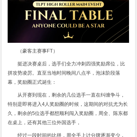
（豪客主赛事FT）
挺进决赛桌后，选手们全力冲刺四强奖励席位，比
拼攻势凌厉。直至当地时间晚间八点半，泡沫阶段落
幕，奖励圈正式诞生：
从开赛到现在，剩余的几位选手一直在纠缠争斗，
特别是即将进入4人奖励圈的时候，这期间的对抗尤为长
久，剩余的5位选手都想顺利闯入奖励圈，周全、陈东都
在桌上，还有其他三位外国选手，
经过一段时间的比拼，周全手上计分牌逐渐变少，