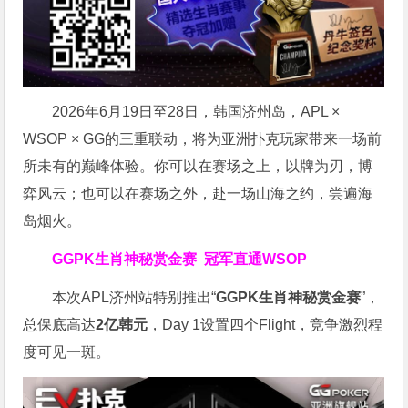
2026年6月19日至28日，韩国济州岛，APL ×
WSOP × GG的三重联动，将为亚洲扑克玩家带来一场前
所未有的巅峰体验。
你可以在赛场之上，以牌为刃，博
弈风云；也可以在赛场之外，赴一场山海之约，尝遍海
岛烟火。
GGPK生肖神秘赏金赛
冠军直通WSOP
本次APL济州站特别推出“
GGPK
生肖神秘赏金赛
”，
总保底高达
2
亿韩元
，Day 1设置四个Flight，竞争激烈程
度可见一斑。