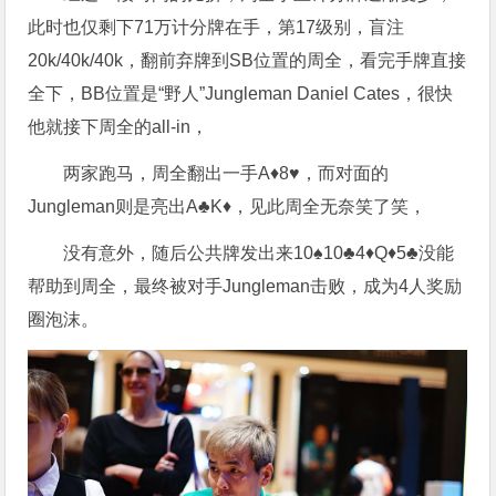
此时也仅剩下71万计分牌在手，第17级别，盲注
20k/40k/40k，翻前弃牌到SB位置的周全，看完手牌直接
全下，BB位置是“野人”Jungleman Daniel Cates，很快
他就接下周全的all-in，
两家跑马，周全翻出一手A♦️8♥️，而对面的
Jungleman则是亮出A♣️K♦️，见此周全无奈笑了笑，
没有意外，随后公共牌发出来10♠️10♣️4♦️Q♦️5♣️没能
帮助到周全，最终被对手Jungleman击败，成为4人奖励
圈泡沫。