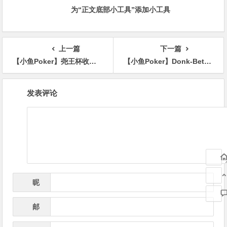
为“正文底部小工具”添加小工具
上一篇
下一篇
【小鱼Poker】尧王杯收官战报：主赛C/D组终极对决落幕，双冠王诞生，总决赛名单出炉
【小鱼Poker】Donk-Bet什么时候能用？OOP不是只能过牌
文
发表评论
章
导
航
昵
*
称
邮
*
箱