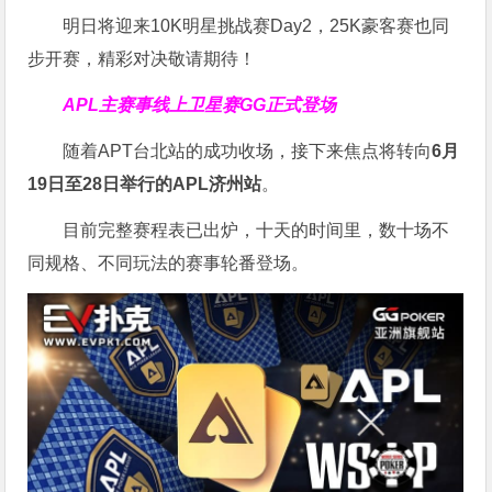
明日将迎来10K明星挑战赛Day2，25K豪客赛也同
步开赛，精彩对决敬请期待！
APL主赛事线上卫星赛
GG正式登场
随着APT台北站的成功收场，接下来焦点将转向
6
月
19
日至
28
日举行的
APL
济州站
。
目前完整赛程表已出炉，十天的时间里，数十场不
同规格、不同玩法的赛事轮番登场。