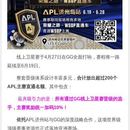
线上卫星赛于4月27日在GG全面打响，赛程将一路
延续至6月19日。
整套晋级体系设计丰富多元，
合计放出
超过200个
APL主赛直通名额
。其中包含：
最具吸引力的是：
所有通过
GG
线上卫星赛晋级的选
手，主赛奖励统一加码
10%
！
依托
APL济州站与GG的深度战略合作，这项世界级
顶级赛事资源也正式落地亚洲赛场。