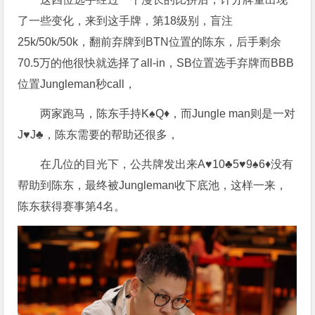
了一些变化，来到这手牌，第18级别，盲注
25k/50k/50k，翻前弃牌到BTN位置的陈东，后手剩余
70.5万的他很快就选择了all-in，SB位置选手弃牌而BBB
位置Jungleman秒call，
两家跑马，陈东手持K♠️Q♦️，而Jungle man则是一对
J♥️J♣️，陈东需要的帮助还很多，
在几位的目光下，公共牌发出来A♥️10♣️5♥️9♠️6♦️没有
帮助到陈东，最终被Jungleman收下底池，这样一来，
陈东获得赛事第4名。