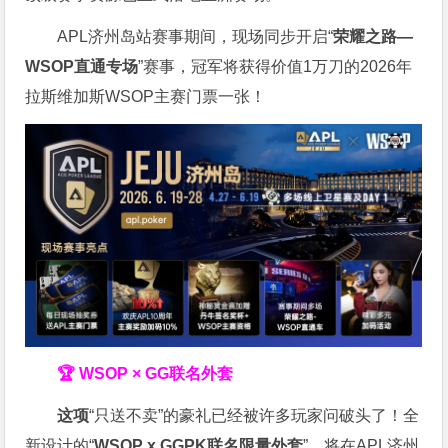
APL济州岛站赛事期间，现场同步开启“
荣耀之路
—
WSOP
直通专场
”赛事，冠军将获得价值1万刀的2026年
拉斯维加斯WSOP主赛门票一张！
🏆 WSOP × GG联名外套
这项
“只送不卖”的豪礼已经被许多玩家问破头了！全
新设计的“
WSOP x GGPK
联名限量外套
”，将在APL济州