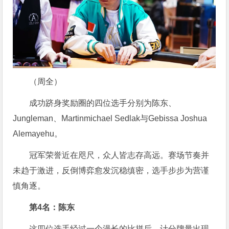
（周全）
成功跻身奖励圈的四位选手分别为陈东、
Jungleman、Martinmichael Sedlak与Gebissa Joshua
Alemayehu。
冠军荣誉近在咫尺，众人皆志存高远。赛场节奏并
未趋于激进，反倒博弈愈发沉稳缜密，选手步步为营谨
慎角逐。
第4名：陈东
这四位选手经过一个漫长的比拼后，计分牌量出现