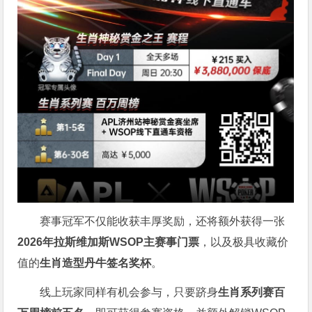
赛事冠军不仅能收获丰厚奖励，还将额外获得一张
2026
年拉斯维加斯
WSOP
主赛事门票
，以及极具收藏价
值的
生肖造型丹牛签名奖杯
。
线上玩家同样有机会参与，只要跻身
生肖系列赛百