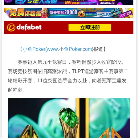
【小鱼Poker(
www.小鱼Poker.com
)报道】
赛事迈入第九个竞赛日，赛程悄然步入收官阶段。
赛场竞技氛围依旧高涨浓烈，TLPT巡游豪客主赛事第二
轮精彩开赛，11位突围选手全力以赴，向着冠军宝座发
起冲刺。