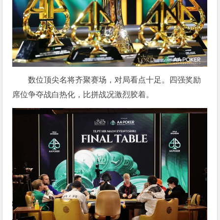
数位顶尖名将齐聚赛场，对局看点十足。四强奖励
席位争夺战白热化，比拼战况激烈胶着。