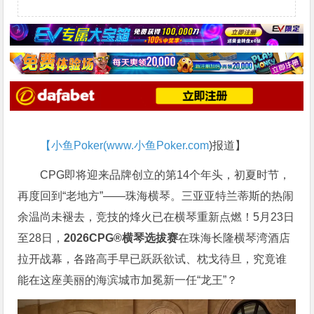
【小鱼Poker(
www.小鱼Poker.com
)报道】
CPG即将迎来品牌创立的第14个年头，初夏时节，
再度回到“老地方”——珠海横琴。三亚亚特兰蒂斯的热闹
余温尚未褪去，竞技的烽火已在横琴重新点燃！5月23日
至28日，
2026CPG®横琴选拔赛
在珠海长隆横琴湾酒店
拉开战幕，各路高手早已跃跃欲试、枕戈待旦，究竟谁
能在这座美丽的海滨城市加冕新一任“龙王”？