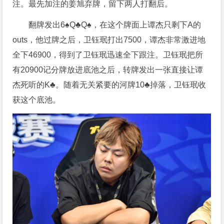
注。最先加注的姜旭弃牌，留下两人打翻后。
翻牌发出6♠️Q♣️Q♠️，在这个牌面上谭杰只剩下A的
outs，他过牌之后，卫钰珉打出7500，谭杰非常激进地
全下46900，得到了卫钰珉迅速全下跟注。卫钰珉把所
有20900记分牌放进底池之后，转牌发出一张直接让谭
杰死听的K♣️。随着无关紧要的河牌10♣️掉落，卫钰珉收
获这个底池。