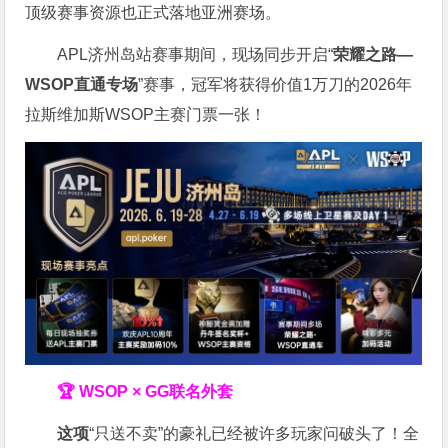
顶级赛事资源也正式落地亚洲赛场。
APL济州岛站赛事期间，现场同步开启“
荣耀之路
—
WSOP
直通专场
”赛事，冠军将获得价值1万刀的2026年
拉斯维加斯WSOP主赛门票一张！
🏆 WSOP × GG联名外套
这项
“只送不卖”的豪礼已经被许多玩家问破头了！全