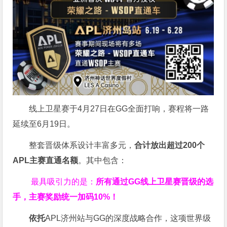
线上卫星赛于4月27日在GG全面打响，赛程将一路
延续至6月19日。
整套晋级体系设计丰富多元，
合计放出
超过200个
APL主赛直通名额
。其中包含：
最具吸引力的是：
所有通过
GG
线上卫星赛晋级的选
手，主赛奖励统一加码
10%
！
依托
APL济州站与GG的深度战略合作，这项世界级