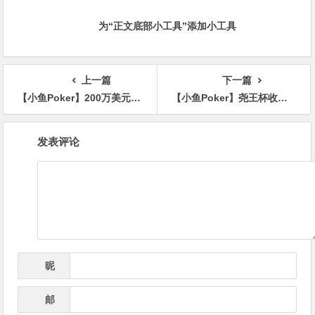
为“正文底部小工具”添加小工具
上一篇
下一篇
【小鱼Poker】200万美元一局！Frankie C揭秘与Kabrhel的世纪单挑：“他觉得他能赢我，我也觉得我能赢他
【小鱼Poker】尧王杯收官战报：主赛C/D组终极对决落幕，双冠王诞生，总决赛名单出炉
文
发表评论
章
导
航
昵
*
称
邮