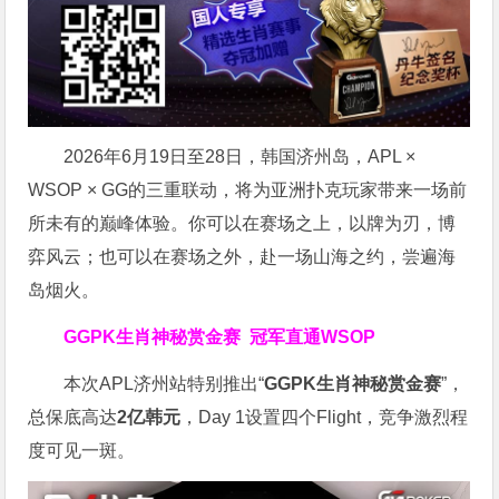
2026年6月19日至28日，韩国济州岛，APL ×
WSOP × GG的三重联动，将为亚洲扑克玩家带来一场前
所未有的巅峰体验。
你可以在赛场之上，以牌为刃，博
弈风云；也可以在赛场之外，赴一场山海之约，尝遍海
岛烟火。
GGPK生肖神秘赏金赛
冠军直通WSOP
本次APL济州站特别推出“
GGPK
生肖神秘赏金赛
”，
总保底高达
2
亿韩元
，Day 1设置四个Flight，竞争激烈程
度可见一斑。