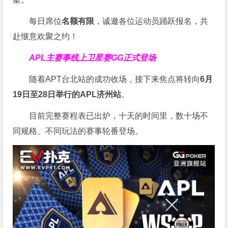
每日席位
名额有限
，诚邀各位运动员踊跃报名，共
赴惬意欢聚之约！
APL主赛事线上卫星赛
GG正式登场
随着APT台北站的成功收场，接下来焦点将转向
6
月
19
日至
28
日举行的
APL
济州站
。
目前完整赛程表已出炉，十天的时间里，数十场不
同规格、不同玩法的赛事轮番登场。