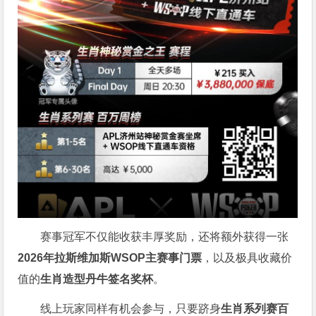
赛事冠军不仅能收获丰厚奖励，还将额外获得一张
2026
年拉斯维加斯
WSOP
主赛事门票
，以及极具收藏价
值的
生肖造型丹牛签名奖杯
。
线上玩家同样有机会参与，只要跻身
生肖系列赛百