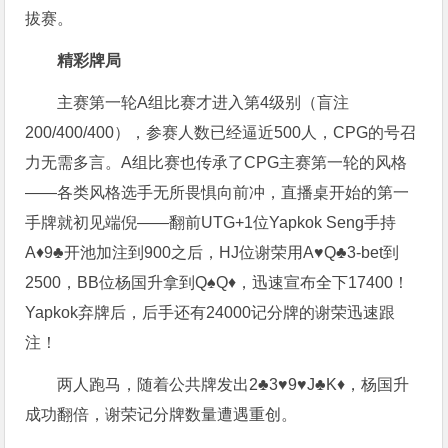
拔赛。
精彩牌局
主赛第一轮A组比赛才进入第4级别（盲注
200/400/400），参赛人数已经逼近500人，CPG的号召
力无需多言。A组比赛也传承了CPG主赛第一轮的风格
——各类风格选手无所畏惧向前冲，直播桌开始的第一
手牌就初见端倪——翻前UTG+1位Yapkok Seng手持
A♦️9♣️开池加注到900之后，HJ位谢荣用A♥️Q♣️3-bet到
2500，BB位杨国升拿到Q♠️Q♦️，迅速宣布全下17400！
Yapkok弃牌后，后手还有24000记分牌的谢荣迅速跟
注！
两人跑马，随着公共牌发出2♣️3♥️9♥️J♣️K♦️，杨国升
成功翻倍，谢荣记分牌数量遭遇重创。