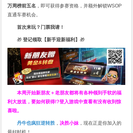
万周榜前五名
，即可获得参赛资格，并额外解锁WSOP
直通车赛机会。
首次来玩？门票我请！
🎁
登记领取【新手迎新福利】
🎁
本周开始新朋友＋老朋友都将有各种领到手软的福
利大放送，要如何获得!?登入游戏中查看有没有收到惊
喜啦。
丹牛也疯狂逆转胜
，
决胜小妹
，现在正是你加入的
最好时机！