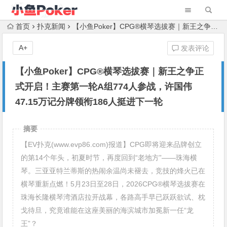
首页
扑克新闻
【小鱼Poker】CPG®横琴选拔赛｜新王之争正式开启！主赛第一轮A组774人参战，许国伟47.15万记分牌领衔186人挺进下一轮
A+
发表评论
【小鱼Poker】CPG®横琴选拔赛｜新王之争正
式开启！主赛第一轮A组774人参战，许国伟
47.15万记分牌领衔186人挺进下一轮
摘要
【EV扑克(www.evp86.com)报道】CPG即将迎来品牌创立
的第14个年头，初夏时节，再度回到“老地方”——珠海横
琴。三亚亚特兰蒂斯的热闹余温尚未褪去，竞技的烽火已在
横琴重新点燃！5月23日至28日，2026CPG®横琴选拔赛在
珠海长隆横琴湾酒店拉开战幕，各路高手早已跃跃欲试、枕
戈待旦，究竟谁能在这座美丽的海滨城市加冕新一任“龙
王”？