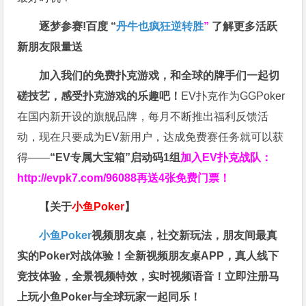
逐梦参赛!百度 “
丹牛也疯狂逆转胜
”
了解更多
活跃
新朋友限量送
加入我们的免费扑克游戏，和全球的牌手们一起切
磋技艺，感受扑克游戏的乐趣吧！
EV扑克作为GGPoker
在国内新开设的旗舰品牌，每月不断推出福利反馈活
动，现在只要成为EV新用户，达成免费赛任务就可以获
得——
“EV专属大宝箱”启动码1组
加入EV扑克战队：
http://evpk7.com/96088
再送4张免费门票！
【关于
小鱼Poker
】
小鱼Poker
视频朋友桌，社交新玩法，朋友间最真
实的Poker对战体验！全新视频朋友桌APP，真人线下
竞技体验，全景视频特效，实时视频语音！立即注册马
上玩小鱼Poker与全球玩家一起同乐！