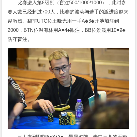
比赛进入第8级别（盲注500/1000/1000），此时参
赛人数已经超过700人，比赛的波动与选手的激进度越来
越激烈。翻前UTG位王晓光用一手A♣️3♣️开池加注到
2000，BTN位温海林用A♥️4♠️跟注，BB位景晟用10♥️9♣️
防守盲注。
三人来到翻牌8♠️3♠️3♥️，景晟过牌，击中三条的王晓