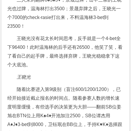
光也过牌，温海林打出3500；景晟弃牌之后，王晓光一
个7000的check-rasie打出来，不料温海林3-bet到
23500！
王晓光没有花太长时间思考，反手就是一个4-bet全
下96400！此时温海林的后手还有26500，他笑了笑，看
了看自己的起手牌，最终选择弃牌，王晓光稳稳拿下这
个大底池。
王晓光
随着比赛进入第9级别（盲注600/1200/1200），已
经开始接近截止报名的时间点。随着参赛人数的增长速
度明显缓慢，有些选手的决策更为大胆——翻前SB位姜
旭在BTN位上用K♠️4♦️开池加注2500，SB位谭杰用
A♦️J♦️3-bet到8000，卫钰珉在BB位上，手持K♥️K♦️选择跟