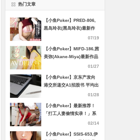
热门文章
【小鱼Poker】PRED-806,
黒岛玲衣(黑岛玲衣)最新作
品2025/08/19发布！
07/19
【小鱼Poker】MIFD-186,茜
美弥(Akane-Miya)最新作品
2021/11/02发布！
01/27
【小鱼Poker】京东产发向
港交所递交A1招股书 平均出
租率超90%
01/28
【小鱼Poker】最新推荐！
「打工人妻偷情实录！」系
列作品介绍……
02/14
【小鱼Poker】SSIS-653,伊