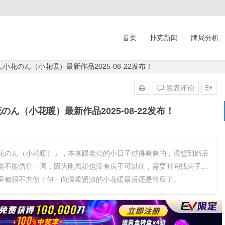
首页
扑克新闻
牌局分析
411,小花のん（小花暖）最新作品2025-08-22发布！
发表评论
小花のん（小花暖）最新作品2025-08-22发布！
花のん（小花暖）」，本来跟老公的小日子过得爽爽的，没想到婚后
能不能借住一周，因为刚离婚也没有房子可以住，需要时间找房子…
里都很不方便！但一向温柔贤淑的小花暖最后还是答应了。