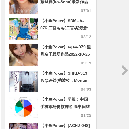
藤圣夏(Ito-Sena)最新作品
2023/01/10发布！
07/01
【小鱼Poker】SDMUA-
076,二宫もも(二宫桃)最新
作品2023/09/21发布！
03/12
【小鱼Poker】agav-079,望
月奈子最新作品2022-10-25
发布！
09/15
【小鱼Poker】SHKD-913,
もなみ铃(萌波铃，Monami-
Suzu)最新作品2020/11/07
04/03
发布！
【小鱼Poker】早报：中国
手机市场份额排名 曝丰田继
续人事调整
01/25
【小鱼Poker】[ACHJ-048]