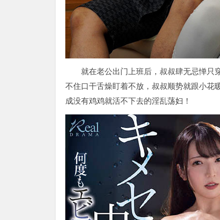
就在老公出门上班后，叔叔肆无忌惮只
不住口干舌燥盯着不放，叔叔顺势就跟小花
成没有鸡鸡就活不下去的淫乱荡妇！