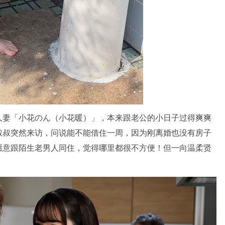
人妻「小花のん（小花暖）」，本来跟老公的小日子过得爽爽
叔叔突然来访，问说能不能借住一周，因为刚离婚也没有房子
愿意跟陌生老男人同住，觉得哪里都很不方便！但一向温柔贤