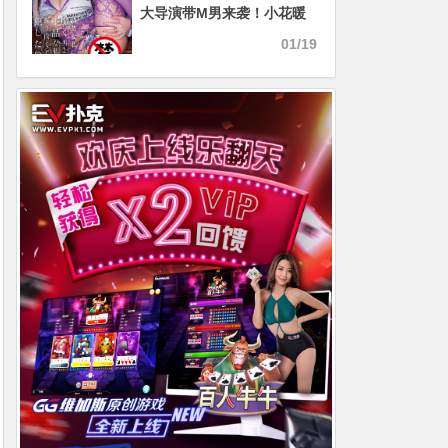
大导演带M男来袭！小花暖
（小花のん）最具攻击性的
01/19
作品问世！