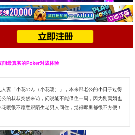
友间最真实的Poker对战体验
乳人妻「小花のん（小花暖）」，本来跟老公的小日子过得
老公的叔叔突然来访，问说能不能借住一周，因为刚离婚也
小花暖很不愿意跟陌生老男人同住，觉得哪里都很不方便！
。