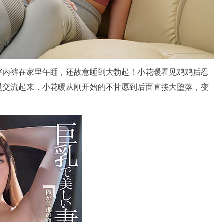
穿内裤在家里午睡，还故意睡到大勃起！小花暖看见鸡鸡后忍
暖交流起来，小花暖从刚开始的不甘愿到后面直接大堕落，变