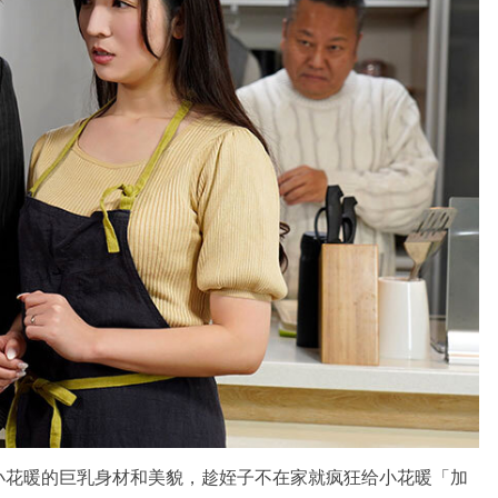
小花暖的巨乳身材和美貌，趁姪子不在家就疯狂给小花暖「加