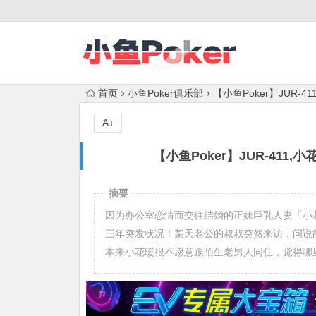
首页
小鱼Poker俱乐部
【小鱼Poker】JUR-
A+
【小鱼Poker】JUR-411,
摘要
因为办公室恋情而交往结婚的正妹巨乳人妻「小
三年突发状况！某天老公的叔叔突然来访，问说
本来小花暖很不愿意跟陌生老男人同住，觉得哪