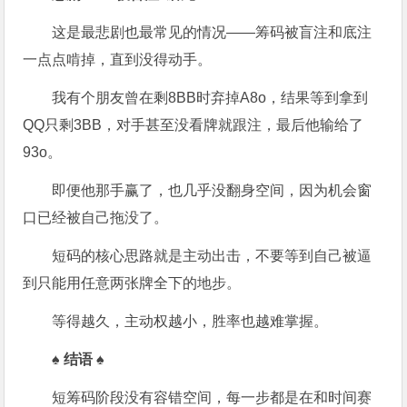
这是最悲剧也最常见的情况——筹码被盲注和底注
一点点啃掉，直到没得动手。
我有个朋友曾在剩8BB时弃掉A8o，结果等到拿到
QQ只剩3BB，对手甚至没看牌就跟注，最后他输给了
93o。
即便他那手赢了，也几乎没翻身空间，因为机会窗
口已经被自己拖没了。
短码的核心思路就是主动出击，不要等到自己被逼
到只能用任意两张牌全下的地步。
等得越久，主动权越小，胜率也越难掌握。
♠ 结语 ♠
短筹码阶段没有容错空间，每一步都是在和时间赛