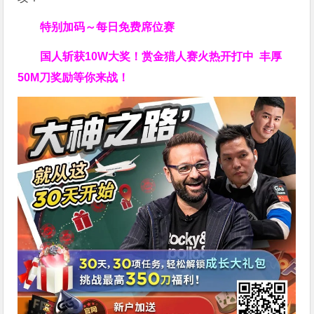
特别加码～每日免费席位赛
国人斩获
10W
大奖！
赏金猎人赛火热开打中 丰厚
50M刀奖励等你来战！