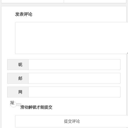
文
发表评论
章
导
航
昵
*
称
邮
*
箱
网
址
滑动解锁才能提交