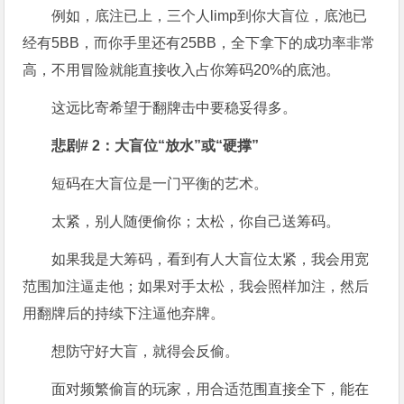
例如，底注已上，三个人limp到你大盲位，底池已
经有5BB，而你手里还有25BB，全下拿下的成功率非常
高，不用冒险就能直接收入占你筹码20%的底池。
这远比寄希望于翻牌击中要稳妥得多。
悲剧# 2：大盲位“放水”或“硬撑”
短码在大盲位是一门平衡的艺术。
太紧，别人随便偷你；太松，你自己送筹码。
如果我是大筹码，看到有人大盲位太紧，我会用宽
范围加注逼走他；如果对手太松，我会照样加注，然后
用翻牌后的持续下注逼他弃牌。
想防守好大盲，就得会反偷。
面对频繁偷盲的玩家，用合适范围直接全下，能在