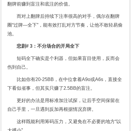
翻牌前赚到盲注和底注的价值。
而对上翻牌后持续下注率很高的对手，偶尔在翻牌
圈“过牌—全下”，能有效打乱对方节奏，让他不敢轻易偷
池。
悲剧# 3：不分场合的开局全下
短码全下确实是个利器，但如果盲目使用，反而会
伤到自己。
比如你有20-25BB，在中位拿着A9o或A6s，直接全
下看似省事，但其实只赚了2.5BB的盲注。
更好的办法是用标准加注试探，让后手空间保留在
自己手里，一旦遇到反加再根据情况弃牌。
这样既能利用筹码压力，又避免在不必要的地方“以
大搏小”。