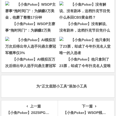
【小鱼Poker】WSOP主赛
【小鱼Poker】没有解说、
事“拖时间门”：为躺赚2万美
没有剧本，这档扑克节目凭什么
金，他磨了整整17分钟
杀回CBS黄金档？
【小鱼Poker】AI模拟百万
【小鱼Poker】他只拿到了
次后得出华人选手问鼎主赛冠军
23票，却成了今年扑克名人堂唯
概率仅3%
一的入选者
为“正文底部小工具”添加小工具
上一篇
下一篇
【小鱼Poker】2025IPG选拔赛合肥站酒店预订即将开启【赛事信息】
【小鱼Poker】WSOP线上金手链｜中国台湾选手深码晋级#7神秘赛FT，100W刀赏金得主出炉！