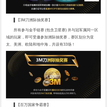
▌【3M刀洲际抽奖赛】
所有参与金手链赛 (包含卫星赛) 并与冠军属同一区
域的玩家，即可受邀参加洲际抽奖赛，赛区划分为亚
太、美洲、欧陆和地中海，共设有33场！
▌【百万国家争霸赛】