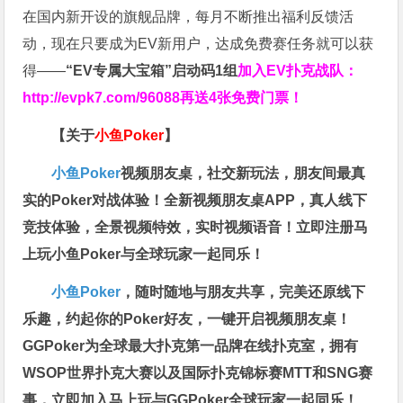
在国内新开设的旗舰品牌，每月不断推出福利反馈活
动，现在只要成为EV新用户，达成免费赛任务就可以获
得——
“EV专属大宝箱”启动码1组
加入EV扑克战队：
http://evpk7.com/96088
再送4张免费门票！
【关于
小鱼Poker
】
小鱼Poker
视频朋友桌，社交新玩法，朋友间最真
实的Poker对战体验！全新视频朋友桌APP，真人线下
竞技体验，全景视频特效，实时视频语音！立即注册马
上玩小鱼Poker与全球玩家一起同乐！
小鱼Poker
，随时随地与朋友共享，完美还原线下
乐趣，约起你的Poker好友，一键开启视频朋友桌！
GGPoker为全球最大扑克第一品牌在线扑克室，拥有
WSOP世界扑克大赛以及国际扑克锦标赛MTT和SNG赛
事，立即加入马上玩与GGPoker全球玩家一起同乐！