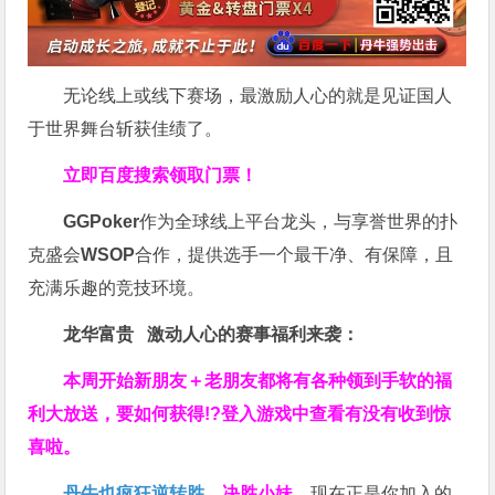
无论线上或线下赛场，最激励人心的就是见证国人
于世界舞台斩获佳绩了。
立即百度搜索领取门票！
GGPoker
作为全球线上平台龙头，与享誉世界的扑
克盛会
WSOP
合作，提供选手一个最干净、有保障，且
充满乐趣的竞技环境。
龙华富贵 激动人心的赛事福利来袭：
本周开始新朋友＋老朋友都将有各种领到手软的福
利大放送，要如何获得!?登入游戏中查看有没有收到惊
喜啦。
丹牛也疯狂逆转胜
，
决胜小妹
，现在正是你加入的