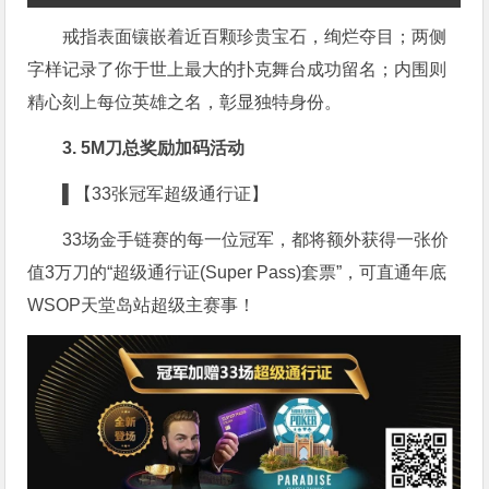
戒指表面镶嵌着近百颗珍贵宝石，绚烂夺目；两侧
字样记录了你于世上最大的扑克舞台成功留名；内围则
精心刻上每位英雄之名，彰显独特身份。
3. 5M刀总奖励加码活动
▌【33张冠军超级通行证】
33场金手链赛的每一位冠军，都将额外获得一张价
值3万刀的“超级通行证(Super Pass)套票”，可直通年底
WSOP天堂岛站超级主赛事！