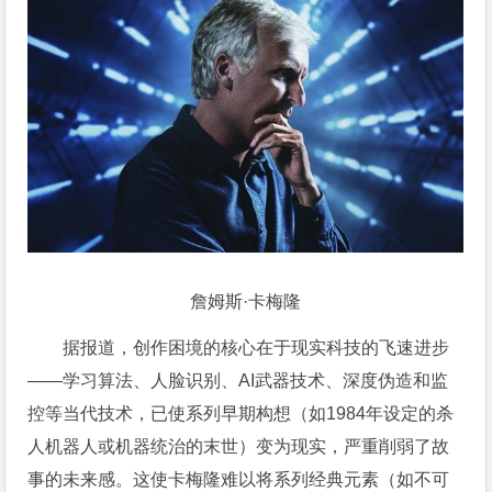
詹姆斯·卡梅隆
据报道，创作困境的核心在于现实科技的飞速进步
——学习算法、人脸识别、AI武器技术、深度伪造和监
控等当代技术，已使系列早期构想（如1984年设定的杀
人机器人或机器统治的末世）变为现实，严重削弱了故
事的未来感。这使卡梅隆难以将系列经典元素（如不可