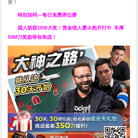
攻！
特别加码～每日免费席位赛
国人斩获
10W
大奖！
赏金猎人赛火热开打中 丰厚
50M刀奖励等你来战！