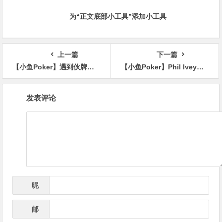
为“正文底部小工具”添加小工具
上一篇
下一篇
【小鱼Poker】遇到伙牌怎么办？如何识别伙牌？注意这9个迹象
【小鱼Poker】Phil Ivey以42,500美元的双倍溢价卖出科比战靴
文
发表评论
章
导
航
昵
*
称
邮