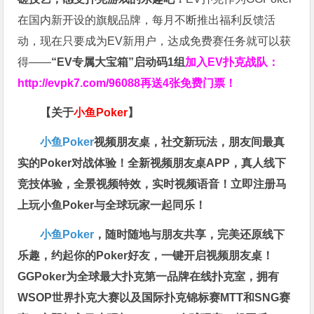
在国内新开设的旗舰品牌，每月不断推出福利反馈活
动，现在只要成为EV新用户，达成免费赛任务就可以获
得——
“EV专属大宝箱”启动码1组
加入EV扑克战队：
http://evpk7.com/96088
再送4张免费门票！
【关于
小鱼Poker
】
小鱼Poker
视频朋友桌，社交新玩法，朋友间最真
实的Poker对战体验！全新视频朋友桌APP，真人线下
竞技体验，全景视频特效，实时视频语音！立即注册马
上玩小鱼Poker与全球玩家一起同乐！
小鱼Poker
，随时随地与朋友共享，完美还原线下
乐趣，约起你的Poker好友，一键开启视频朋友桌！
GGPoker为全球最大扑克第一品牌在线扑克室，拥有
WSOP世界扑克大赛以及国际扑克锦标赛MTT和SNG赛