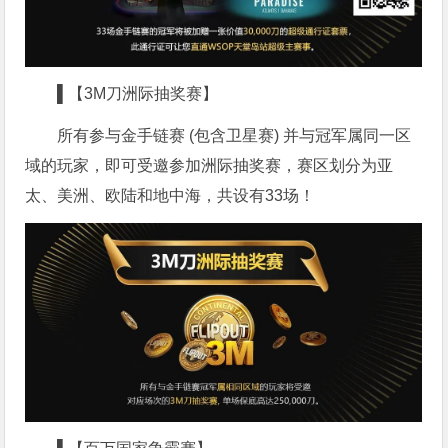
▌【3M刀洲际抽奖赛】
所有参与金手链赛 (包含卫星赛) 并与冠军属同一区
域的玩家，即可受邀参加洲际抽奖赛，赛区划分为亚
太、美洲、欧陆和地中海，共设有33场！