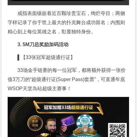
戒指表面镶嵌着近百颗珍贵宝石，绚烂夺目；两侧
字样记录了你于世上最大的扑克舞台成功留名；内围则
精心刻上每位英雄之名，彰显独特身份。
3. 5M刀总奖励加码活动
▌【33张冠军超级通行证】
33场金手链赛的每一位冠军，都将额外获得一张价
值3万刀的“超级通行证(Super Pass)套票”，可直通年底
WSOP天堂岛站超级主赛事！