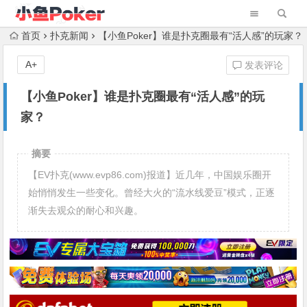
首页
扑克新闻
【小鱼Poker】谁是扑克圈最有“活人感”的玩家？
A+
发表评论
【小鱼Poker】谁是扑克圈最有“活人感”的玩
家？
摘要
【EV扑克(www.evp86.com)报道】近几年，中国娱乐圈开
始悄悄发生一些变化。曾经大火的“流水线爱豆”模式，正逐
渐失去观众的耐心和兴趣。