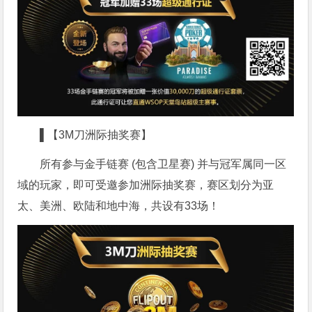
▌【3M刀洲际抽奖赛】
所有参与金手链赛 (包含卫星赛) 并与冠军属同一区
域的玩家，即可受邀参加洲际抽奖赛，赛区划分为亚
太、美洲、欧陆和地中海，共设有33场！