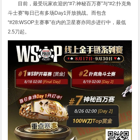
目前，最受玩家欢迎的“#7:神秘百万赛”与“#2:扑克角
斗士赛”每日已有多场Day1开放挑战。而包含
“#28:WSOP主赛事”在内的卫星赛亦同步进行中，最低
2.5刀起。