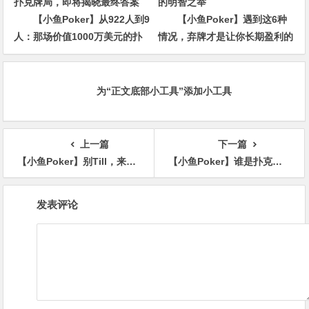
【小鱼Poker】从922人到9
【小鱼Poker】遇到这6种
人：那场价值1000万美元的扑
情况，弃牌才是让你长期盈利的
克牌局，即将揭晓最终答案
明智之举
为“正文底部小工具”添加小工具
上一篇
下一篇
【小鱼Poker】别Till，来Jeju Chill——必去景点+路线打包+管家制定
【小鱼Poker】谁是扑克圈最有“活人感”的玩家？
文
发表评论
章
导
航