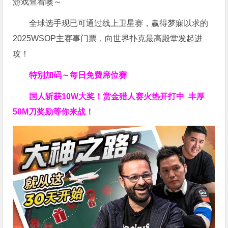
游戏查看噢～
全球选手现已可通过线上卫星赛，赢得梦寐以求的
2025WSOP主赛事门票，向世界扑克最高殿堂发起进
攻！
特别加码～每日免费席位赛
国人斩获
10W
大奖！
赏金猎人赛火热开打中 丰厚
50M刀奖励等你来战！