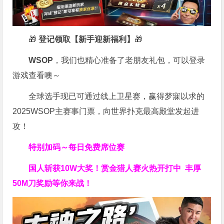
🎁
登记领取【新手迎新福利】
🎁
WSOP
，我们也精心准备了老朋友礼包，可以登录
游戏查看噢～
全球选手现已可通过线上卫星赛，赢得梦寐以求的
2025WSOP主赛事门票，向世界扑克最高殿堂发起进
攻！
特别加码～每日免费席位赛
国人斩获
10W
大奖！
赏金猎人赛火热开打中 丰厚
50M刀奖励等你来战！