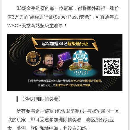
33场金手链赛的每一位冠军，都将额外获得一张价
值3万刀的“超级通行证(Super Pass)套票”，可直通年底
WSOP天堂岛站超级主赛事！
▌【3M刀洲际抽奖赛】
所有参与金手链赛 (包含卫星赛) 并与冠军属同一区
域的玩家，即可受邀参加洲际抽奖赛，赛区划分为亚
太、美洲、欧陆和地中海，共设有33场！