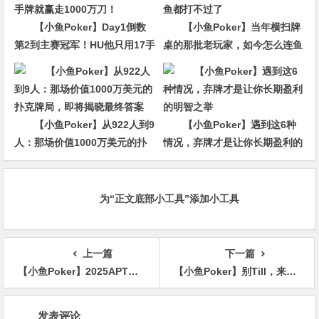
【小鱼Poker】Day1倒数
【小鱼Poker】当年横扫牌
第2到主赛冠军！HU他只用17手
桌的那批老玩家，如今怎么连鱼
牌就赢走1000万刀！
都打不过了
【小鱼Poker】从922人到9
【小鱼Poker】遇到这6种
人：那场价值1000万美元的扑
情况，弃牌才是让你长期盈利的
克牌局，即将揭晓最终答案
明智之举
为“正文底部小工具”添加小工具
上一篇
下一篇
【小鱼Poker】2025APT济州岛站赛事指南：酒店住宿及周边旅游推荐
【小鱼Poker】别Till，来Jeju Chill——必去景点+路线打包+管家制定
文
发表评论