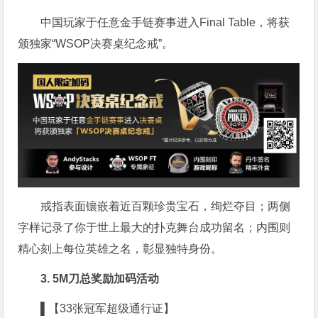
中国玩家于任意金手链赛事进入Final Table，将获
颁独家“WSOP决赛桌纪念戒”。
戒指表面镶嵌着近百颗珍贵宝石，绚烂夺目；两侧
字样记录了你于世上最大的扑克舞台成功留名；内围则
精心刻上每位英雄之名，彰显独特身份。
3. 5M刀总奖励加码活动
▌【33张冠军超级通行证】