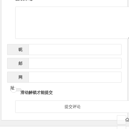
章
导
航
昵
*
称
邮
*
箱
网
址
滑动解锁才能提交