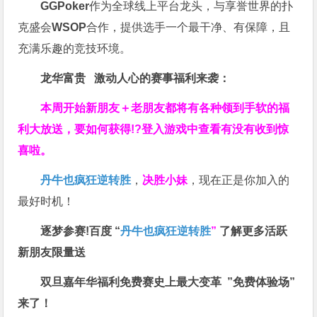
GGPoker
作为全球线上平台龙头，与享誉世界的扑
克盛会
WSOP
合作，提供选手一个最干净、有保障，且
充满乐趣的竞技环境。
龙华富贵 激动人心的赛事福利来袭：
本周开始新朋友＋老朋友都将有各种领到手软的福
利大放送，要如何获得!?登入游戏中查看有没有收到惊
喜啦。
丹牛也疯狂逆转胜
，
决胜小妹
，现在正是你加入的
最好时机！
逐梦参赛!百度 “
丹牛也疯狂逆转胜
”
了解更多
活跃
新朋友限量送
双旦嘉年华福利
免费赛史上最大变革
”免费体验场”
来了！