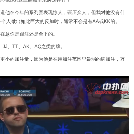
我只知道他在今年的系列赛表现惊人，碾压众人，但我对他没有什
个人做出如此巨大的反加时，通常不会是有AA或KK的。
么在意你是跟注还是全下的。
、JJ、TT、AK、AQ之类的牌。
该使用更小的加注量，因为他是在用加注范围里最弱的牌加注，万