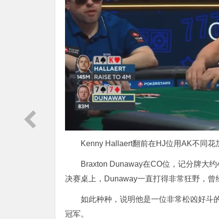
Kenny Hallaert翻前在HJ位用AK
Braxton Dunaway在CO位，记分牌
决赛桌上，Dunaway一直打得非常狂野，曾经用
如此种种，说明他是一位非常松凶好斗的
冠军。