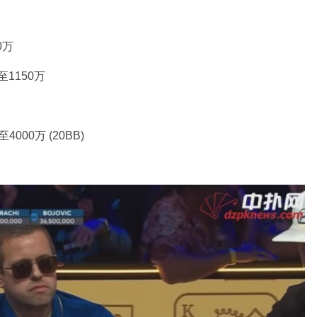
0万
t至1150万
t至4000万 (20BB)