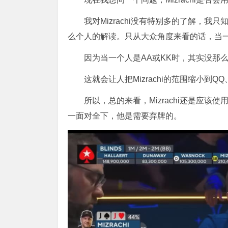
我对Mizrachi没有特别多的了解，
么个人的解读。只从大众角度来看的话，当一
因为当一个人是AA或KK时，其实没那
这就会让人把Mizrachi的范围缩小到QQ
所以，总的来看，Mizrachi还是应
一面对全下，他是需要弃牌的。