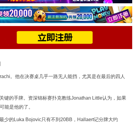
】
 Mizrachi。他在决赛桌几乎一路无人能挡，尤其是在最后的四人
手牌。资深锦标赛扑克教练Jonathan Little认为，如果
冠军可能是他的了。
的Luka Bojovic只有不到20BB，Hallaert记分牌大约