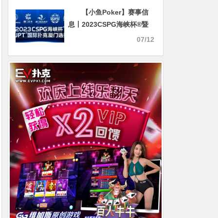
【小鱼Poker】赛事信
息丨2023CSPG海峡杯®暨
TJPT®国际扑克厦门选拔赛
07/12
赛事人员招聘将于11月30日
开启