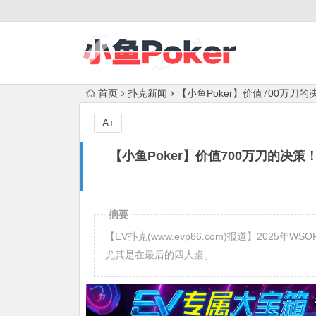
首页
扑克新闻
【小鱼Poker】价值700万刀
A+
【小鱼Poker】价值700万刀的决策
摘要
【EV扑克(www.evp86.com)报道】2025年W
尤其是在最后的四人桌。