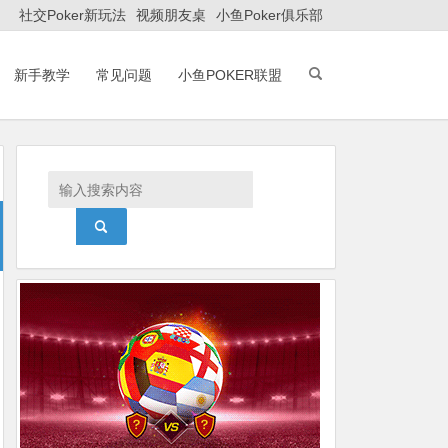
社交Poker新玩法
视频朋友桌
小鱼Poker俱乐部
新手教学
常见问题
小鱼POKER联盟