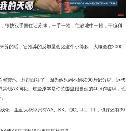
了一眼牌，很快双手握住记分牌，一手一堆，往底池中一推，干脆利
器来算的话，它推荐的反加量会比这个小得多，大概会在2000
，你就套池，只能跟注了，因为他只剩不到8000万记分牌。这代
其他AX同花。这些原本是你范围里很自然的4bet诈唬牌，现
下。
得线化，里面大概率只有AA、KK、QQ、JJ、TT，也许还有99
会用AA或KK这些超级坚果牌这样打？