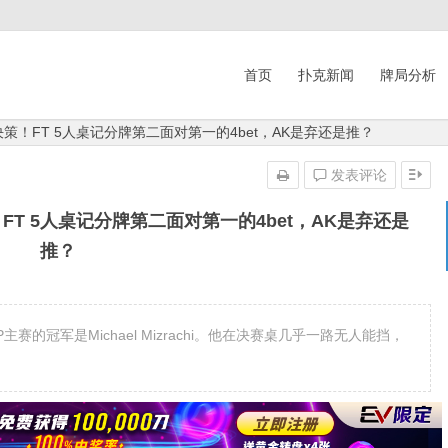
首页
扑克新闻
牌局分析
的决策！FT 5人桌记分牌第二面对第一的4bet，AK是弃还是推？
发表评论
！FT 5人桌记分牌第二面对第一的4bet，AK是弃还是
推？
SOP主赛的冠军是Michael Mizrachi。他在决赛桌几乎一路无人能挡，