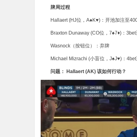
牌局过程
Hallaert (HJ位，A♠K♥)：开池加注至40
Braxton Dunaway (CO位，7♠7♦)：3be
Wasnock（按钮位）：弃牌
Michael Mizrachi (小盲位，J♠J♥)：4be
问题： Hallaert (AK) 该如何行动？