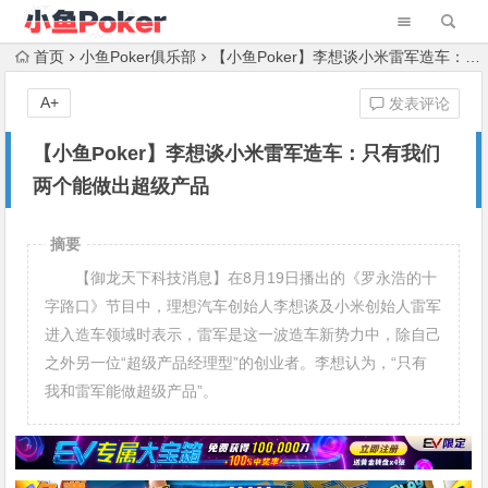
首页
小鱼Poker俱乐部
【小鱼Poker】李想谈小米雷军造车：只有我们两个能做出超级产品
A+
发表评论
【小鱼Poker】李想谈小米雷军造车：只有我们
两个能做出超级产品
摘要
【御龙天下科技消息】在8月19日播出的《罗永浩的十
字路口》节目中，理想汽车创始人李想谈及小米创始人雷军
进入造车领域时表示，雷军是这一波造车新势力中，除自己
之外另一位“超级产品经理型”的创业者。李想认为，“只有
我和雷军能做超级产品”。