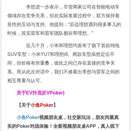
李想进一步表示，尽管两家公司在智能电动车
领域存在竞争关系，但在实际发展过程中，双方保持着
良性的互动与支持。他提到：“后边理想遇到很多事儿的
时候，其实雷军和雷军团队都在帮理想。”
近几个月，小米和理想均发布了旗下首款纯电
SUV车型：小米YU7和理想i8。两款车型虽然定位不
同，但价格有所重叠，彼此之间已存在直接的竞争关
系。而从此次对话中，我们不难看出李想与雷军之间的
相互尊重与认可。
关于
EV扑克(EVPoker)
【关于
小鱼Poker
】
小鱼Poker
视频朋友桌，社交新玩法，朋友间最真
实的Poker对战体验！全新视频朋友桌APP，真人线下