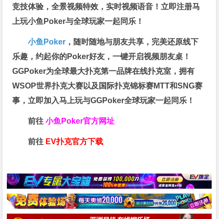
竞技体验，全景视频特效，实时视频语音！立即注册马
上玩小鱼Poker与全球玩家一起同乐！
小鱼Poker
，随时随地与朋友共享，完美还原线下
乐趣，约起你的Poker好友，一键开启视频朋友桌！
GGPoker为全球最大扑克第一品牌在线扑克室，拥有
WSOP世界扑克大赛以及国际扑克锦标赛MTT和SNG赛
事，立即加入马上玩与GGPoker全球玩家一起同乐！
前往
小鱼Poker官方网址
前往
EV扑克官方下载