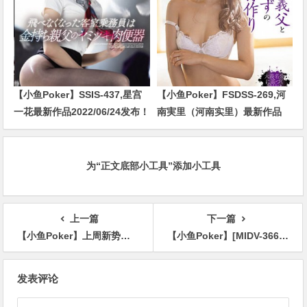
【小鱼Poker】SSIS-437,星宫
【小鱼Poker】FSDSS-269,河
一花最新作品2022/06/24发布！
南実里（河南实里）最新作品
2021-08-26发布！
为“正文底部小工具”添加小工具
上一篇
下一篇
【小鱼Poker】上周新势力品牌销量公布：小米0.71万 鸿蒙0.89万
【小鱼Poker】[MIDV-366]国宝级巨乳！ 满分的乳晕和奶头！ 松永梨杏要在出社会前累积性经验！
文
发表评论
章
导