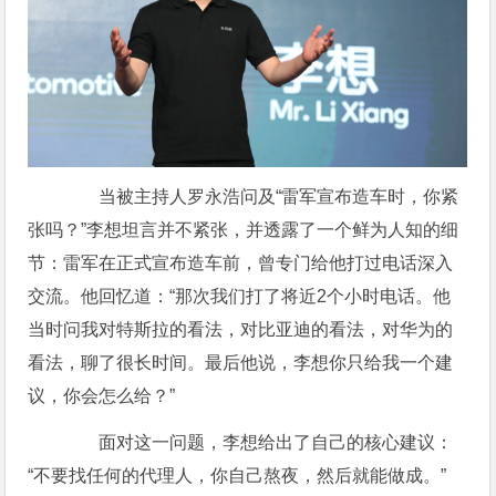
当被主持人罗永浩问及“雷军宣布造车时，你紧
张吗？”李想坦言并不紧张，并透露了一个鲜为人知的细
节：雷军在正式宣布造车前，曾专门给他打过电话深入
交流。他回忆道：“那次我们打了将近2个小时电话。他
当时问我对特斯拉的看法，对比亚迪的看法，对华为的
看法，聊了很长时间。最后他说，李想你只给我一个建
议，你会怎么给？”
面对这一问题，李想给出了自己的核心建议：
“不要找任何的代理人，你自己熬夜，然后就能做成。”