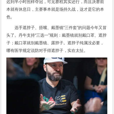
迟到半小时照样夺冠，可见赛程其实还行，而且决赛前
本就有休息日，主赛事本就是场持久战，这才是它的本
色。
选手遮脖子、捂嘴、戴墨镜“三件套”的问题今年又冒
头了。丹牛支持“三选一”规则：戴墨镜就别戴口罩、遮脖
子；戴口罩就别戴墨镜、露脖子。遮脖子纯属没必要，
哪有医学规定说防对手得遮脖子，实在太扯。