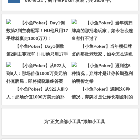
09:46:21
，由
小鱼Poker
发表，共 2656 字。
【小鱼Poker】Day1倒数
【小鱼Poker】当年横扫牌
第2到主赛冠军！HU他只用17手
桌的那批老玩家，如今怎么连鱼
牌就赢走1000万刀！
都打不过了
【小鱼Poker】从922人到9
【小鱼Poker】遇到这6种
人：那场价值1000万美元的扑
情况，弃牌才是让你长期盈利的
克牌局，即将揭晓最终答案
明智之举
为“正文底部小工具”添加小工具