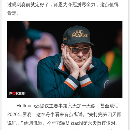
过规则赛前就定好了，肖恩为夺冠拼尽全力，这点值得
肯定。
Hellmuth还提议主赛事第六天加一天假，甚至放话
2026年罢赛，这在丹牛看来有点离谱。“先打完第四天再
说吧，” 他调侃道。今年冠军
Mizrachi
第六天熬夜派对、