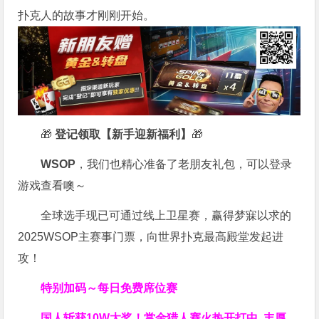
扑克人的故事才刚刚开始。
🎁
登记领取【新手迎新福利】
🎁
WSOP
，我们也精心准备了老朋友礼包，可以登录
游戏查看噢～
全球选手现已可通过线上卫星赛，赢得梦寐以求的
2025WSOP主赛事门票，向世界扑克最高殿堂发起进
攻！
特别加码～每日免费席位赛
国人斩获
10W
大奖！
赏金猎人赛火热开打中 丰厚