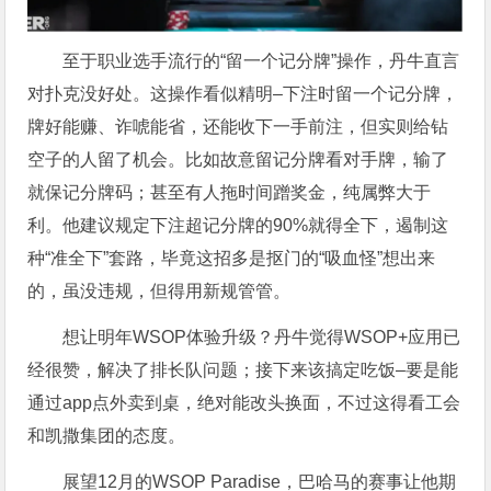
至于职业选手流行的“留一个记分牌”操作，丹牛直言
对扑克没好处。这操作看似精明–下注时留一个记分牌，
牌好能赚、诈唬能省，还能收下一手前注，但实则给钻
空子的人留了机会。比如故意留记分牌看对手牌，输了
就保记分牌码；甚至有人拖时间蹭奖金，纯属弊大于
利。他建议规定下注超记分牌的90%就得全下，遏制这
种“准全下”套路，毕竟这招多是抠门的“吸血怪”想出来
的，虽没违规，但得用新规管管。
想让明年WSOP体验升级？丹牛觉得WSOP+应用已
经很赞，解决了排长队问题；接下来该搞定吃饭–要是能
通过app点外卖到桌，绝对能改头换面，不过这得看工会
和
凯撒集团
的态度。
展望12月的WSOP Paradise，
巴哈马
的赛事让他期