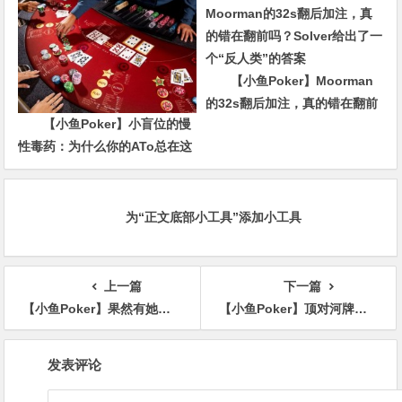
达森/赵洪军分别登顶小组CL，
多场混合游戏持续开启助你摘
冠！
【小鱼Poker】Moorman
的32s翻后加注，真的错在翻前
【小鱼Poker】小盲位的慢
吗？Solver给出了一个“反人类”
性毒药：为什么你的ATo总在这
的答案
里输钱？
为“正文底部小工具”添加小工具
上一篇
下一篇
【小鱼Poker】果然有她！！！2025年全球盈利最多的10名女性牌手
【小鱼Poker】顶对河牌全压偷鸡，被亿万富翁秒跟，痛失41万美金巨池
文
发表评论
章
导