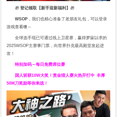
🎁
登记领取【新手迎新福利】
🎁
WSOP
，我们也精心准备了老朋友礼包，可以登录
游戏查看噢～
全球选手现已可通过线上卫星赛，赢得梦寐以求的
2025WSOP主赛事门票，向世界扑克最高殿堂发起进
攻！
特别加码～每日免费席位赛
国人斩获
10W
大奖！
赏金猎人赛火热开打中 丰厚
50M刀奖励等你来战！