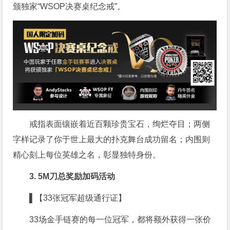
颁独家“WSOP决赛桌纪念戒”。
戒指表面镶嵌着近百颗珍贵宝石，绚烂夺目；两侧
字样记录了你于世上最大的扑克舞台成功留名；内围则
精心刻上每位英雄之名，彰显独特身份。
3. 5M刀总奖励加码活动
▌【33张冠军超级通行证】
33场金手链赛的每一位冠军，都将额外获得一张价