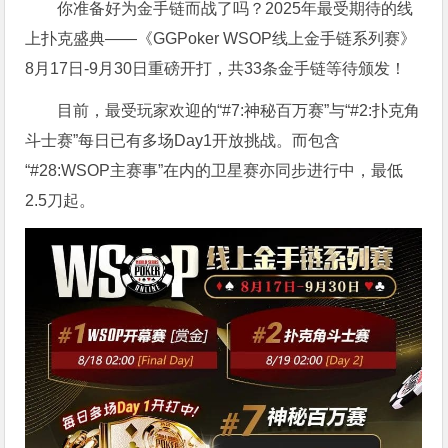
你准备好为金手链而战了吗？2025年最受期待的线
上扑克盛典——《GGPoker WSOP线上金手链系列赛》
8月17日-9月30日重磅开打，共33条金手链等待颁发！
目前，最受玩家欢迎的“#7:神秘百万赛”与“#2:扑克角
斗士赛”每日已有多场Day1开放挑战。而包含
“#28:WSOP主赛事”在内的卫星赛亦同步进行中，最低
2.5刀起。