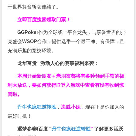
于世界舞台斩获佳绩了。
立即百度搜索领取门票！
GGPoker
作为全球线上平台龙头，与享誉世界的扑
克盛会
WSOP
合作，提供选手一个最干净、有保障，且
充满乐趣的竞技环境。
龙华富贵 激动人心的赛事福利来袭：
本周开始新朋友＋老朋友都将有各种领到手软的福
利大放送，要如何获得!?登入游戏中查看有没有收到惊
喜啦。
丹牛也疯狂逆转胜
，
决胜小妹
，现在正是你加入的
最好时机！
逐梦参赛!百度 “
丹牛也疯狂逆转胜
”
了解更多
活跃