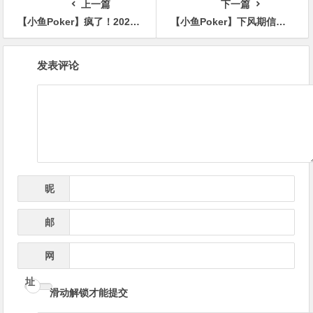
上一篇
下一篇
【小鱼Poker】疯了！2025WSOP天堂岛站赛程公布，主赛保底居然高达6,000万刀！
【小鱼Poker】下风期信心被摧毁，该如何重拾自信？
文
发表评论
章
导
航
昵
*
称
邮
*
箱
网
址
滑动解锁才能提交