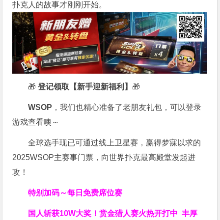
扑克人的故事才刚刚开始。
🎁
登记领取【新手迎新福利】
🎁
WSOP
，我们也精心准备了老朋友礼包，可以登录
游戏查看噢～
全球选手现已可通过线上卫星赛，赢得梦寐以求的
2025WSOP主赛事门票，向世界扑克最高殿堂发起进
攻！
特别加码～每日免费席位赛
国人斩获
10W
大奖！
赏金猎人赛火热开打中 丰厚