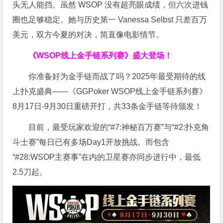
头无人能挡。虽然 WSOP 没有超亮眼成绩，但六次进钱
圈也足够稳定。她与历史第一 Vanessa Selbst 只差百万
美元，双方今夏的对决，简直像电影情节。
《WSOP线上金手链系列赛》
盛大登场！
你准备好为金手链而战了吗？2025年最受期待的线
上扑克盛典——《GGPoker WSOP线上金手链系列赛》
8月17日-9月30日重磅开打，共33条金手链等待颁发！
目前，最受玩家欢迎的“#7:神秘百万赛”与“#2:扑克角
斗士赛”每日已有多场Day1开放挑战。而包含
“#28:WSOP主赛事”在内的卫星赛亦同步进行中，最低
2.5刀起。