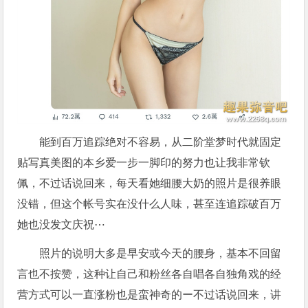
能到百万追踪绝对不容易，从二阶堂梦时代就固定
贴写真美图的本乡爱一步一脚印的努力也让我非常钦
佩，不过话说回来，每天看她细腰大奶的照片是很养眼
没错，但这个帐号实在没什么人味，甚至连追踪破百万
她也没发文庆祝⋯
照片的说明大多是早安或今天的腰身，基本不回留
言也不按赞，这种让自己和粉丝各自唱各自独角戏的经
营方式可以一直涨粉也是蛮神奇的ー不过话说回来，讲