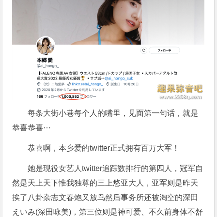
每条大街小巷每个人的嘴里，见面第一句话，就是
恭喜恭喜⋯
恭喜啊，本乡爱的twitter正式拥有百万大军！
她是现役女艺人twitter追踪数排行的第四人，冠军自
然是天上天下惟我独尊的三上悠亚大人，亚军则是昨天
挨了八卦杂志文春炮又放鸟然后事务所还被淘空的深田
えいみ(深田咏美)，第三位则是神可爱、不久前身体不舒