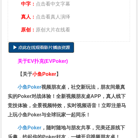
中字：
点击看中文字幕
真人：
点击看真人演绎
原创：
原创大片在线看
关于
EV扑克(EVPoker)
【关于
小鱼Poker
】
小鱼Poker
视频朋友桌，社交新玩法，朋友间最真
实的Poker对战体验！全新视频朋友桌APP，真人线下
竞技体验，全景视频特效，实时视频语音！立即注册马
上玩小鱼Poker与全球玩家一起同乐！
小鱼Poker
，随时随地与朋友共享，完美还原线下
乐趣，约起你的Poker好友，一键开启视频朋友桌！