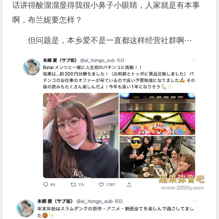
话讲得酸溜溜显得我很小鼻子小眼睛，人家就是有本事
啊，布兰妮要怎样？
但问题是，本乡爱不是一直都这样经营社群啊⋯