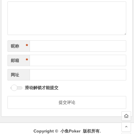
导
航
*
昵称
*
邮箱
网址
滑动解锁才能提交
Copyright ©
小鱼Poker
版权所有.