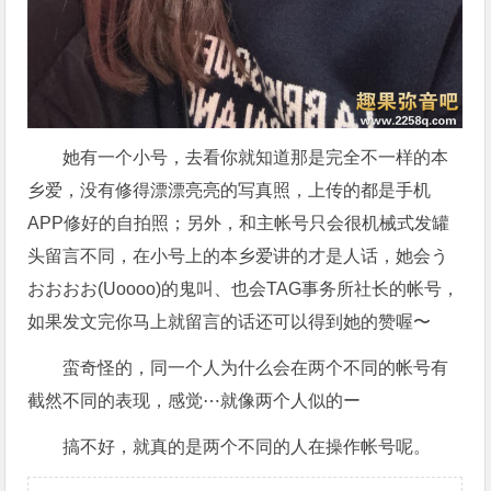
她有一个小号，去看你就知道那是完全不一样的本
乡爱，没有修得漂漂亮亮的写真照，上传的都是手机
APP修好的自拍照；另外，和主帐号只会很机械式发罐
头留言不同，在小号上的本乡爱讲的才是人话，她会う
おおおお(Uoooo)的鬼叫、也会TAG事务所社长的帐号，
如果发文完你马上就留言的话还可以得到她的赞喔〜
蛮奇怪的，同一个人为什么会在两个不同的帐号有
截然不同的表现，感觉⋯就像两个人似的ー
搞不好，就真的是两个不同的人在操作帐号呢。