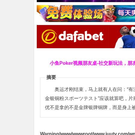
小鱼Poker视频朋友桌-社交新玩法，朋
摘要
奥运才刚结束，马上就有人在问：“有
金银铜粉スポーツテスト”应该就算吧，片商
优不是拿的不是金牌银牌铜牌，而是身上
Warning
/www/wwwroot/www.iuutv.com/wp-