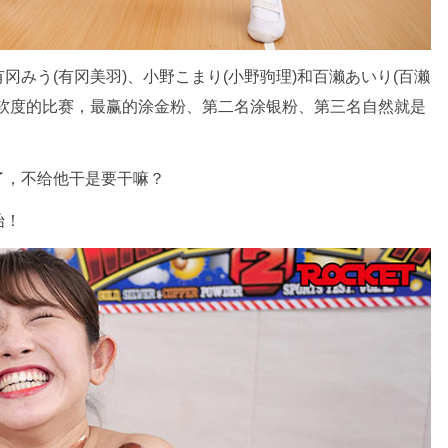
みう(有冈美羽)、小野こまり(小野驹理)和百濑あいり(百濑
柔软度的比赛，最赢的涂金粉、第二名涂银粉、第三名自然就是
了，不给他干是要干嘛？
始！