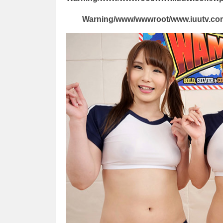
Warning
/www/wwwroot/www.iuutv.com