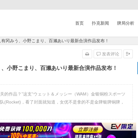
首页
扑克新闻
牌局分析
d-423,有冈みう、小野こまり、百濑あいり最新合演作品发布！
发表评论
,有冈みう、小野こまり、百濑あいり最新合演作品发布！
关的作品？”这支“ウェット＆メッシー（WAM）金银铜粉スポーツ
(Rocket)，看了封面就知道，女优不是拿的不是金牌银牌铜牌，