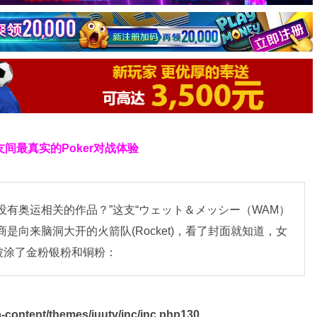
友间最真实的Poker对战体验
没有奥运相关的作品？”这支“ウェット＆メッシー（WAM）
是向来脑洞大开的火箭队(Rocket)，看了封面就知道，女
被涂了金粉银粉和铜粉：
content/themes/iuutv/inc/inc.php
130