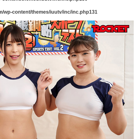
/wp-content/themes/iuutv/inc/inc.php
131