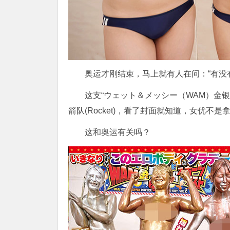
奥运才刚结束，马上就有人在问：“有没
这支“ウェット＆メッシー（WAM）金
箭队(Rocket)，看了封面就知道，女优
这和奥运有关吗？