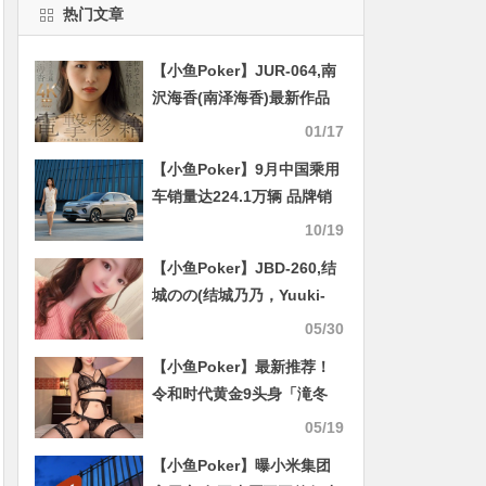
热门文章
【小鱼Poker】JUR-064,南
沢海香(南泽海香)最新作品
2026/02/10发布！
01/17
【小鱼Poker】9月中国乘用
车销量达224.1万辆 品牌销
量排名已出炉
10/19
【小鱼Poker】JBD-260,结
城のの(结城乃乃，Yuuki-
Nono)最新作品2020/11/07
05/30
发布！
【小鱼Poker】最新推荐！
令和时代黄金9头身「滝冬
𪸩」精选作品介绍……
05/19
【小鱼Poker】曝小米集团