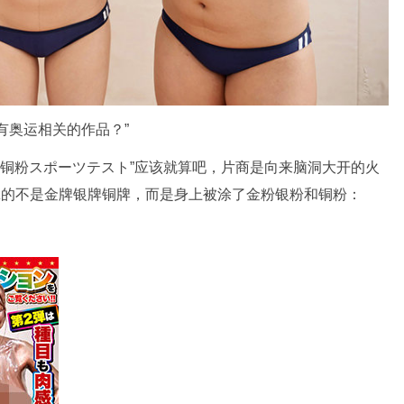
有奥运相关的作品？”
银铜粉スポーツテスト”应该就算吧，片商是向来脑洞大开的火
不是拿的不是金牌银牌铜牌，而是身上被涂了金粉银粉和铜粉：