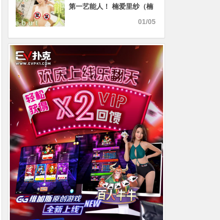
第一艺能人！ 楠爱里纱（楠
エリサ）出道作全攻略！
01/05