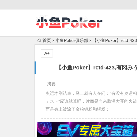
首页
小鱼Poker俱乐部
【小鱼Poker】rct
A+
【小鱼Poker】rctd-423
摘要
奥运才刚结束，马上就有人在问：“有没有奥运相
テスト”应该就算吧，片商是向来脑洞大开的火箭队
而是身上被涂了金粉银粉和铜粉：