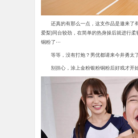
还真的有那么一点，这支作品是邀来了有冈
爱梨)同台较劲，在简单的热身操后就进行
铜粉了⋯
等等，没有打炮？男优都请来今井勇太
别担心，涂上金粉银粉铜粉后好戏才开