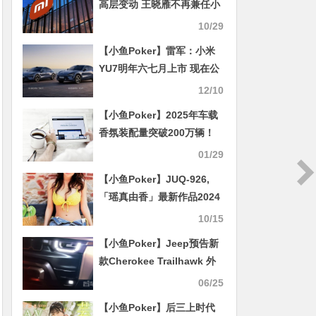
高层变动 王晓雁不再兼任小
米之家总经理
10/29
【小鱼Poker】雷军：小米
YU7明年六七月上市 现在公
布为了更好测试
12/10
【小鱼Poker】2025年车载
香氛装配量突破200万辆！
2030年或翻倍
01/29
【小鱼Poker】JUQ-926,
「瑶真由香」最新作品2024
年10月18日发布！
10/15
【小鱼Poker】Jeep预告新
款Cherokee Trailhawk 外
观越野属性升级
06/25
【小鱼Poker】后三上时代