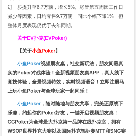
进一步提升至6.7万辆，增长5%。尽管第五周因工作日
减少等因素，日均零售9.7万辆，同比小幅下降1%，但
整体月度表现仍优于去年同期。
关于
EV扑克(EVPoker)
【关于
小鱼Poker
】
小鱼Poker
视频朋友桌，社交新玩法，朋友间最真
实的Poker对战体验！全新视频朋友桌APP，真人线下
竞技体验，全景视频特效，实时视频语音！立即注册马
上玩小鱼Poker与全球玩家一起同乐！
小鱼Poker
，随时随地与朋友共享，完美还原线下
乐趣，约起你的Poker好友，一键开启视频朋友桌！
GGPoker为全球最大扑克第一品牌在线扑克室，拥有
WSOP世界扑克大赛以及国际扑克锦标赛MTT和SNG赛