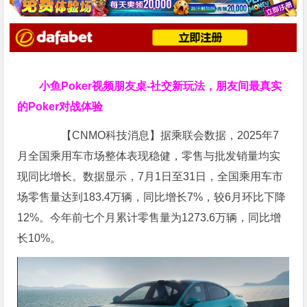
小鱼Poker视频朋友桌-社交新玩法，朋友间最真实
的Poker对战体验
【CNMO科技消息】据乘联会数据，2025年7
月全国乘用车市场整体表现稳健，零售与批发销量均实
现同比增长。数据显示，7月1日至31日，全国乘用车市
场零售量达到183.4万辆，同比增长7%，较6月环比下降
12%。今年前七个月累计零售量为1273.6万辆，同比增
长10%。