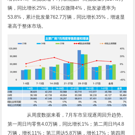
辆，同比增长25%，环比仅微降4%，批发渗透率为
53.8%，累计批发量762.7万辆，同比增长35%，增速显
著高于整体市场。
从周度数据来看，7月车市呈现逐周回升趋势。
第一周日均零售4.0万辆，同比增长1%；第二周日均4.8
万辆，增长11%；第三周达5.8万辆，增长17%；第四周