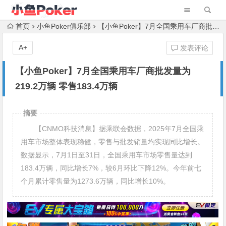
首页
小鱼Poker俱乐部
【小鱼Poker】7月全国乘用车厂商批发量为219.2万辆 零售183.4万辆
A+
发表评论
【小鱼Poker】7月全国乘用车厂商批发量为
219.2万辆 零售183.4万辆
摘要
【CNMO科技消息】据乘联会数据，2025年7月全国乘
用车市场整体表现稳健，零售与批发销量均实现同比增长。
数据显示，7月1日至31日，全国乘用车市场零售量达到
183.4万辆，同比增长7%，较6月环比下降12%。今年前七
个月累计零售量为1273.6万辆，同比增长10%。