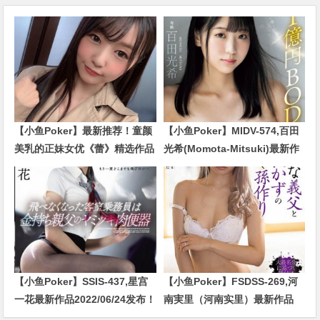
【小鱼Poker】最新推荐！童颜
【小鱼Poker】MIDV-574,百田
美乳的正妹女优《蕾》精选作品
光希(Momota-Mitsuki)最新作
介绍……
品2024/01/02发布！
【小鱼Poker】SSIS-437,星宫
【小鱼Poker】FSDSS-269,河
一花最新作品2022/06/24发布！
南実里（河南实里）最新作品
2021-08-26发布！