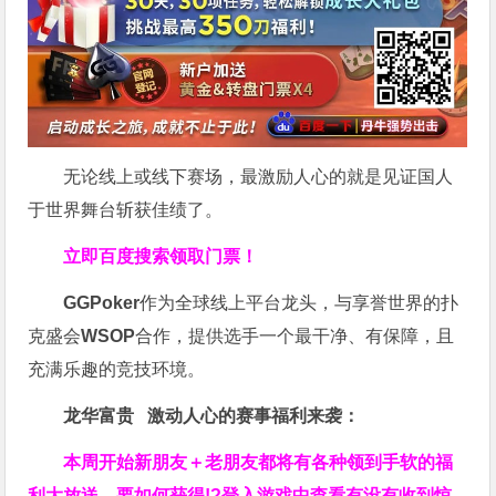
无论线上或线下赛场，最激励人心的就是见证国人
于世界舞台斩获佳绩了。
立即百度搜索领取门票！
GGPoker
作为全球线上平台龙头，与享誉世界的扑
克盛会
WSOP
合作，提供选手一个最干净、有保障，且
充满乐趣的竞技环境。
龙华富贵 激动人心的赛事福利来袭：
本周开始新朋友＋老朋友都将有各种领到手软的福
利大放送，要如何获得!?登入游戏中查看有没有收到惊