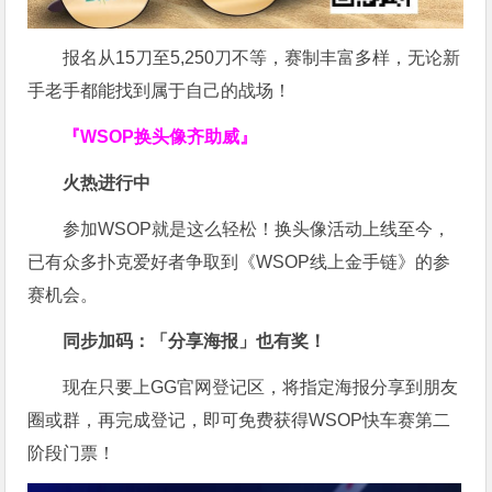
报名从15刀至5,250刀不等，赛制丰富多样，无论新
手老手都能找到属于自己的战场！
『WSOP换头像齐助威』
火热进行中
参加WSOP就是这么轻松！换头像活动上线至今，
已有众多扑克爱好者争取到《WSOP线上金手链》的参
赛机会。
同步加码：「分享海报」也有奖！
现在只要上GG官网登记区，将指定海报分享到朋友
圈或群，再完成登记，即可免费获得WSOP快车赛第二
阶段门票！