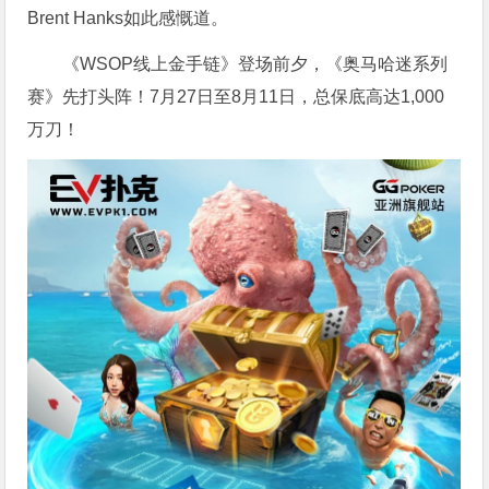
Brent Hanks如此感慨道。
《WSOP线上金手链》登场前夕，《奥马哈迷系列
赛》先打头阵！7月27日至8月11日，总保底高达1,000
万刀！