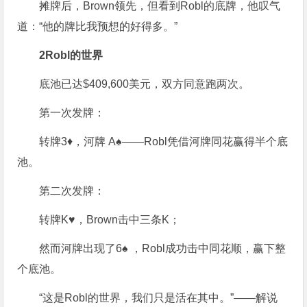
摊牌后，Brown领先，但看到Robl的底牌，他叹气
道：“他的牌比我预想的好得多。”
2
Robl的世界
底池已达$409,600美元，双方同意跑两次。
第一次发牌：
转牌3♦，河牌 A♠——Robl凭借河牌同花赢得半个底
池。
第二次发牌：
转牌K♥，Brown击中三条K；
然而河牌出现了6♠ ，Robl成功击中同花顺，赢下整
个底池。
“这是Robl的世界，我们只是活在其中。”——解说