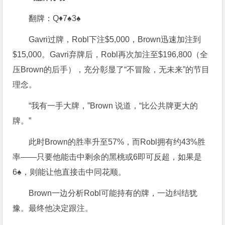
翻牌：Q♦7♠3♠
Gavri过牌，Robl下注$5,000，Brown迅速加注到
$15,000。Gavri弃牌后，Robl再次加注至$196,800（全
压Brown的后手），充分彰显了“不冒险，无未来”的节目
理念。
“我有一手大牌，”Brown 说道，“比公共牌更大的
牌。”
此时Brown的胜率升至57%，而Robl拥有约43%胜
率——只要他能击中剩余的黑桃或6即可反超，如果是
6♠，则能让他直接击中同花顺。
Brown一边分析Robl可能持有的牌，一边纠结犹
豫。最终他决定跟注。