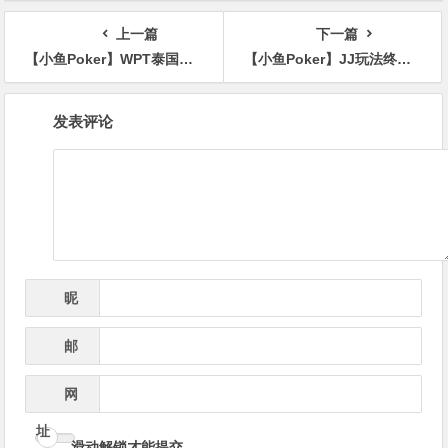
上一篇
下一篇
【小鱼Poker】WPT泰国站 | 打破世界纪录的WPT泰国站圆满落幕，中国选手孙浩然夺冠带走THB11,477,000旅游基金
【小鱼Poker】JJ玩法终极指南：7个职业技巧助你利润最大化
文
发表评论
章
导
航
昵
*
称
邮
*
箱
网
址
滑动解锁才能提交