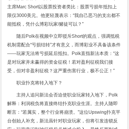
主席Marc Short以股票投资者类比：股票亏损年抵扣上
限仅3000美元。他更轻蔑表示：“我自己恶习的支出都不
能抵税，凭什么博彩玩家/赌徒可以？”
随后Polk在视频中立即驳斥Short的观点，强调抵税
机制需配合“亏损结转”才有意义，而博彩业不具备该条件
——玩家无法将亏损延后抵扣。Polk直指新法本质：“这
是对玩家并未赢得的资金征税！若对盈利征税我们接
受，但对非盈利征税？这严重伤害行业，极不公正！”
职业扑克将转入地下？
主持人追问新法会否迫使职业玩家转入地下，Polk
解释：利润税负将直接终结扑克职业生涯。主持人随即
断言：“若属实，整个行业将崩溃。”这位Upswing扑克平
台创始人补充，新法虽针对职业玩家，但将引发连锁反