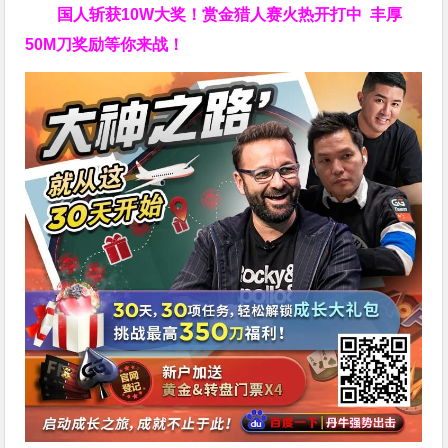
国人斩获
10W
大奖！
赏金猎人赛火热开打中 丰厚
50M刀奖励等你来战！