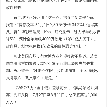
应：玩家意识到被征税后必然减少投入，最终反而削减
政府税收。
荷兰现状正好证明了这一点。据荷兰新闻平台nu.nl
报道：“博彩税率从1月1日的30.5%升至34.2%后适得其
反。荷兰博彩管理局（Ksa）研究显示，过去半年税收反
降5%，预计全年短收4000万欧元（约3.1亿人民币）。
政府原计划增税创收1亿欧元的目标恐难实现。”
相比美国市场，荷兰博彩业的规模微不足道。若美
国立法者重蹈覆辙，或将引发全行业巨额损失与失业
潮。Polk警告：“冲击不仅限于拉斯维加斯，全国博彩收
入将暴跌，裁员潮不可避免。”
《WSOP线上金手链》登场前夕，《奥马哈迷系列
赛》先打头阵！7月27日至8月11日，总保底高达1,000
万刀！