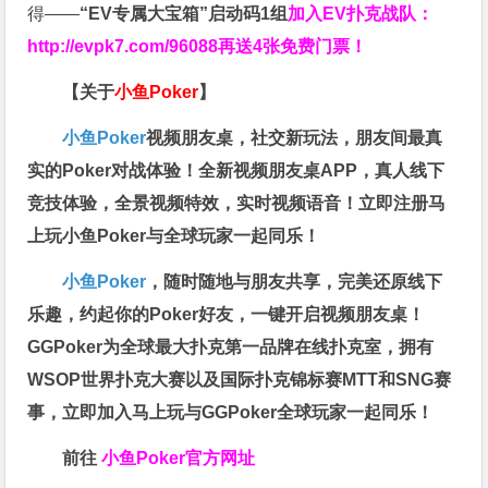
得——
“EV专属大宝箱”启动码1组
加入EV扑克战队：
http://evpk7.com/96088
再送4张免费门票！
【关于
小鱼Poker
】
小鱼Poker
视频朋友桌，社交新玩法，朋友间最真
实的Poker对战体验！全新视频朋友桌APP，真人线下
竞技体验，全景视频特效，实时视频语音！立即注册马
上玩小鱼Poker与全球玩家一起同乐！
小鱼Poker
，随时随地与朋友共享，完美还原线下
乐趣，约起你的Poker好友，一键开启视频朋友桌！
GGPoker为全球最大扑克第一品牌在线扑克室，拥有
WSOP世界扑克大赛以及国际扑克锦标赛MTT和SNG赛
事，立即加入马上玩与GGPoker全球玩家一起同乐！
前往
小鱼Poker官方网址