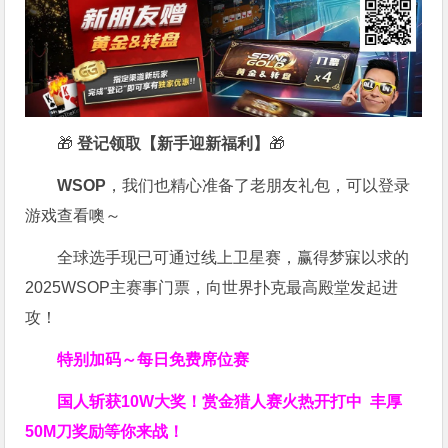
🎁
登记领取【新手迎新福利】
🎁
WSOP
，我们也精心准备了老朋友礼包，可以登录
游戏查看噢～
全球选手现已可通过线上卫星赛，赢得梦寐以求的
2025WSOP主赛事门票，向世界扑克最高殿堂发起进
攻！
特别加码～每日免费席位赛
国人斩获
10W
大奖！
赏金猎人赛火热开打中 丰厚
50M刀奖励等你来战！