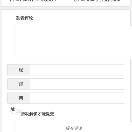
文
发表评论
章
导
航
昵
*
称
邮
*
箱
网
址
滑动解锁才能提交