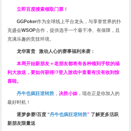
立即百度搜索领取门票！
GGPoker
作为全球线上平台龙头，与享誉世界的扑
克盛会
WSOP
合作，提供选手一个最干净、有保障，且
充满乐趣的竞技环境。
龙华富贵 激动人心的赛事福利来袭：
本周开始新朋友＋老朋友都将有各种领到手软的福
利大放送，要如何获得!?登入游戏中查看有没有收到惊
喜啦。
丹牛也疯狂逆转胜
，
决胜小妹
，现在正是你加入的
最好时机！
逐梦参赛!百度 “
丹牛也疯狂逆转胜
”
了解更多
活跃
新朋友限量送