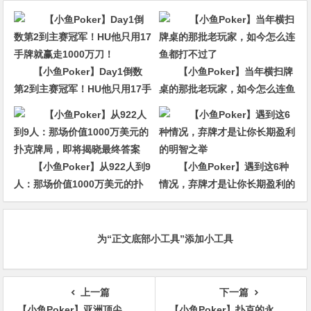
【小鱼Poker】Day1倒数
【小鱼Poker】当年横扫牌
第2到主赛冠军！HU他只用17手
桌的那批老玩家，如今怎么连鱼
牌就赢走1000万刀！
都打不过了
【小鱼Poker】从922人到9
【小鱼Poker】遇到这6种
人：那场价值1000万美元的扑
情况，弃牌才是让你长期盈利的
克牌局，即将揭晓最终答案
明智之举
为“正文底部小工具”添加小工具
上一篇
下一篇
【小鱼Poker】亚洲顶尖赛事首登日本，2025USOP大阪站定档10月2日-8日，总保底高达 2.2 亿日元！
【小鱼Poker】扑克的永恒之辩：运气与技巧，孰重孰轻？