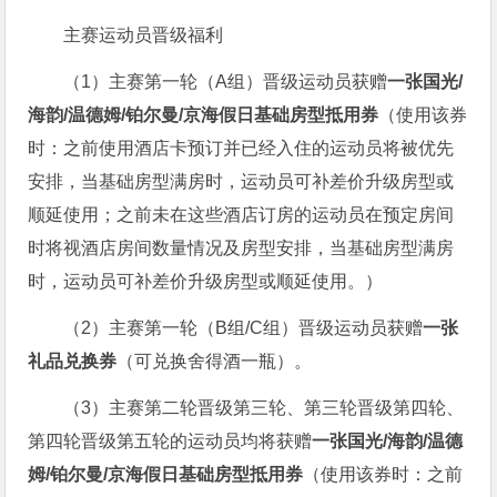
主赛运动员晋级福利
（1）主赛第一轮（A组）晋级运动员获赠
一张国光/
海韵/温德姆/铂尔曼/京海假日基础房型抵用券
（使用该券
时：之前使用酒店卡预订并已经入住的运动员将被优先
安排，当基础房型满房时，运动员可补差价升级房型或
顺延使用；之前未在这些酒店订房的运动员在预定房间
时将视酒店房间数量情况及房型安排，当基础房型满房
时，运动员可补差价升级房型或顺延使用。）
（2）主赛第一轮（B组/C组）晋级运动员获赠
一张
礼品兑换券
（可兑换舍得酒一瓶）。
（3）主赛第二轮晋级第三轮、第三轮晋级第四轮、
第四轮晋级第五轮的运动员均将获赠
一张国光/海韵/温德
姆/铂尔曼/京海假日基础房型抵用券
（使用该券时：之前