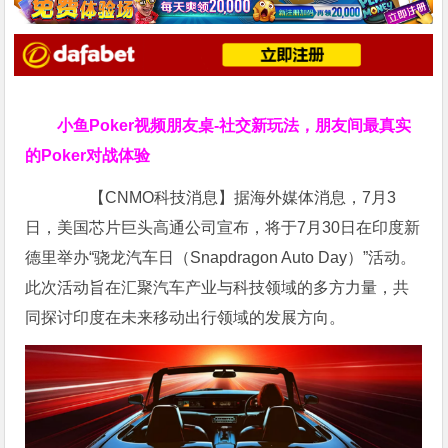
小鱼Poker视频朋友桌-社交新玩法，朋友间最真实
的Poker对战体验
【CNMO科技消息】据海外媒体消息，7月3
日，美国芯片巨头高通公司宣布，将于7月30日在印度新
德里举办“骁龙汽车日（Snapdragon Auto Day）”活动。
此次活动旨在汇聚汽车产业与科技领域的多方力量，共
同探讨印度在未来移动出行领域的发展方向。