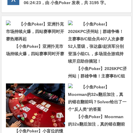
06:24:23
，由
小鱼Poker
发表，共 3195 字。
【小鱼Poker】亚洲扑克市
场持续火爆，四站赛事同时开赛
热潮再起
【小鱼Poker】2026KPC济
州站｜群雄争锋！主赛事B/C组
合共407人次参赛52人晋级，张
达森/赵洪军分别登顶小组CL，
多场混合游戏持续开启助你摘
冠！
【小鱼Poker】Moorman
的32s翻后加注，真的错在翻前
【小鱼Poker】小盲位的慢
吗？Solver给出了一个“反人类”