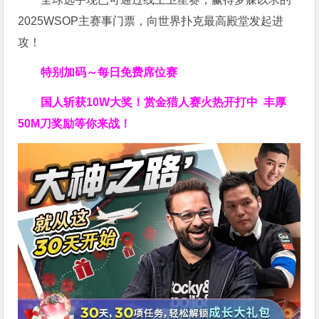
2025WSOP主赛事门票，向世界扑克最高殿堂发起进
攻！
特别加码～每日免费席位赛
国人斩获
10W
大奖！
赏金猎人赛火热开打中 丰厚
50M刀奖励等你来战！