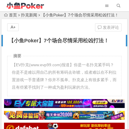
首页
扑克新闻
【小鱼Poker】7个场合尽情采用松凶打法！
A+
发表评论
【小鱼Poker】7个场合尽情采用松凶打法！
摘要
【EV扑克(www.evp99.com)报道】你是一名扑克紧手吗？
你是不是难以用自己的所有筹码去诈唬，或者难以在不利位
置游戏一手普通牌？你并不孤单。扑克桌上有很多紧手，而
且有些紧手找到了一种成为盈利玩家的方法。