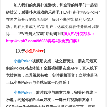
加入我们的免费扑克游戏，和全球的牌手们一起切
磋技艺，感受扑克游戏的乐趣吧！
EV扑克作为GGPoker
在国内新开设的旗舰品牌，每月不断推出福利反馈活
动，现在只要成为EV新用户，达成免费赛任务就可以获
得——
“EV专属大宝箱”启动码1组
加入EV扑克战队：
http://evpk7.com/96088
再送4张免费门票！
【关于
小鱼Poker
】
小鱼Poker
视频朋友桌，社交新玩法，朋友间最真
实的Poker对战体验！全新视频朋友桌APP，真人线下
竞技体验，全景视频特效，实时视频语音！立即注册马
上玩小鱼Poker与全球玩家一起同乐！
小鱼Poker
，随时随地与朋友共享，完美还原线下
乐趣，约起你的Poker好友，一键开启视频朋友桌！
GGPoker为全球最大扑克第一品牌在线扑克室，拥有