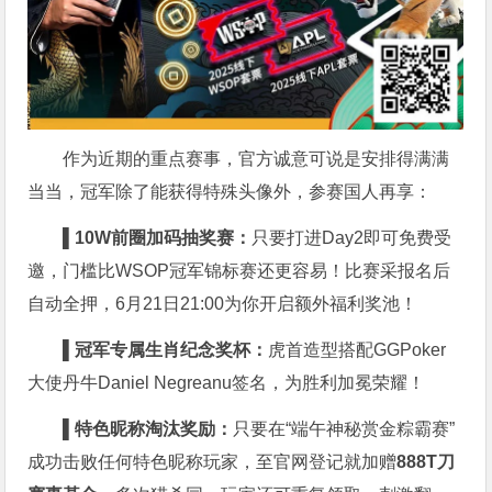
作为近期的重点赛事，官方诚意可说是安排得满满
当当，冠军除了能获得特殊头像外，参赛国人再享：
▌10W
前圈加码抽奖赛：
只要打进Day2即可免费受
邀，门槛比WSOP冠军锦标赛还更容易！比赛采报名后
自动全押，6月21日21:00为你开启额外福利奖池！
▌
冠军专属生肖纪念奖杯：
虎首造型搭配GGPoker
大使丹牛Daniel Negreanu签名，为胜利加冕荣耀！
▌
特色昵称淘汰奖励：
只要在“端午神秘赏金粽霸赛”
成功击败任何特色昵称玩家，至官网登记就加赠
888T
刀