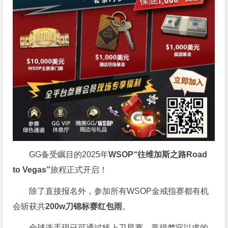
GG备受瞩目的2025年
WSOP“往维加斯之路Road
to Vegas”
旅程正式开启！
除了直接报名外，参加所有WSOP金戒指赛都有机
会斩获共
200w刀锦标赛红包雨
。
全球选手现已可通过线上卫星赛，赢得梦寐以求的