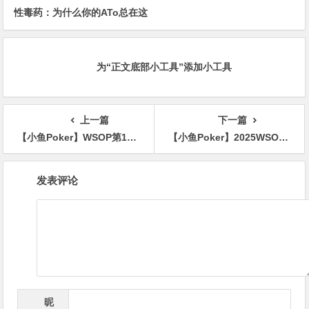
性毒药：为什么你的ATo总在这
的答案
里输钱？
为“正文底部小工具”添加小工具
上一篇
下一篇
【小鱼Poker】WSOP第12天|徐强榜眼$10K七张StudFT，超黑领跑$1.5K PLO 双面Bomb-Pot
【小鱼Poker】2025WSOP | 国人刘天在赛事20获得第12名
文
发表评论
章
导
航
昵