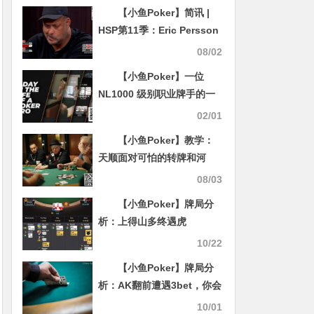
豪客赛，冠军奖金 399万新
【小鱼Poker】简讯 |
台币
HSP第11季：Eric Persson
在一集内输掉了700,000美
08/02
元
【小鱼Poker】一位
NL1000 级别职业牌手的一
天
02/01
【小鱼Poker】教学：
天顺面对可怕的转牌和河
牌，是否要弃牌？
08/03
【小鱼Poker】牌局分
析：上得山多终遇虎
10/22
【小鱼Poker】牌局分
析：AK翻前遭遇3bet，你会
如何行动？
10/01