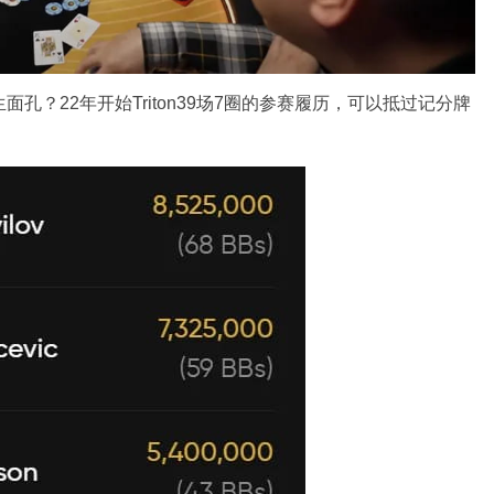
是生面孔？22年开始Triton39场7圈的参赛履历，可以抵过记分牌